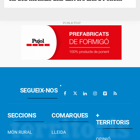
SEGUEIX-NOS
SECCIONS
COMARQUES
+
TERRITORIS
MÓN RURAL
LLEIDA
OPINIÓ