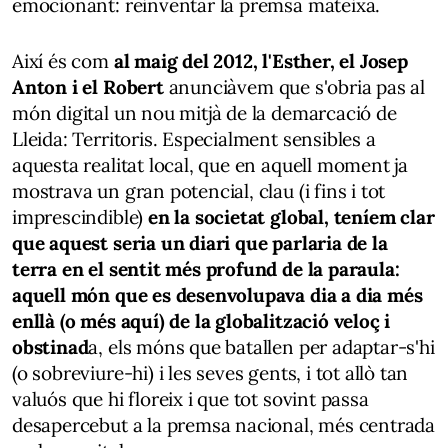
emocionant: reinventar la premsa mateixa.
Així és com
al maig del 2012, l'Esther, el Josep
Anton i el Robert
anunciàvem que s'obria pas al
món digital un nou mitjà de la demarcació de
Lleida: Territoris. Especialment sensibles a
aquesta realitat local, que en aquell moment ja
mostrava un gran potencial, clau (i fins i tot
imprescindible)
en la societat global, teníem clar
que aquest seria un diari que parlaria de la
terra en el sentit més profund de la paraula:
aquell món que es desenvolupava dia a dia més
enllà (o més aquí) de la globalització veloç i
obstinad
a, els móns que batallen per adaptar-s'hi
(o sobreviure-hi) i les seves gents, i tot allò tan
valuós que hi floreix i que tot sovint passa
desapercebut a la premsa nacional, més centrada