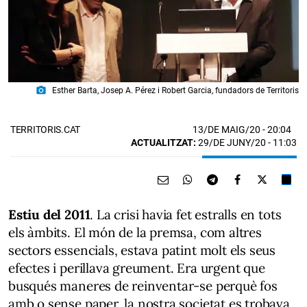
photo_camera
Esther Barta, Josep A. Pérez i Robert Garcia, fundadors de Territoris
13/DE MAIG/20
- 20:04
TERRITORIS.CAT
ACTUALITZAT:
29/DE JUNY/20 - 11:03
Estiu del 2011
. La crisi havia fet estralls en tots
els àmbits. El món de la premsa, com altres
sectors essencials, estava patint molt els seus
efectes i perillava greument. Era urgent que
busqués maneres de reinventar-se perquè fos
amb o sense paper, la nostra societat es trobava