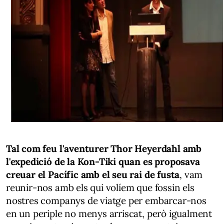
Tal com feu l'aventurer Thor Heyerdahl amb
l'expedició de la Kon-Tiki quan es proposava
creuar el Pacífic amb el seu rai de fusta
, vam
reunir-nos amb els qui volíem que fossin els
nostres companys de viatge per embarcar-nos
en un periple no menys arriscat, però igualment