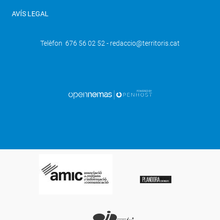
AVÍS LEGAL
Telèfon 676 56 02 52 - redaccio@territoris.cat
SEGÜENT
La sanitat pública lleidatana incorpora
68 nous residents