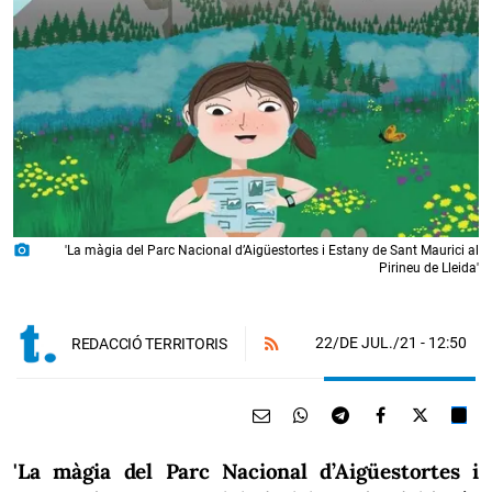
photo_camera
'La màgia del Parc Nacional d’Aigüestortes i Estany de Sant Maurici al
Pirineu de Lleida'
22/DE JUL./21
- 12:50
REDACCIÓ TERRITORIS
'La màgia del Parc Nacional d’Aigüestortes i