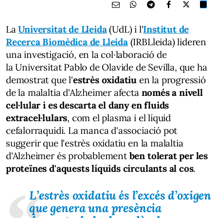
La
Universitat de Lleida
(UdL) i l'
Institut de
Recerca Biomèdica de Lleida
(IRBLleida) lideren
una investigació, en la col·laboració de
la Universitat Pablo de Olavide de Sevilla, que ha
demostrat que l'
estrès oxidatiu
en la progressió
de la malaltia d'Alzheimer afecta
només a nivell
cel·lular i es descarta el dany en fluids
extracel·lulars
, com el plasma i el líquid
cefalorraquidi. La manca d'associació pot
suggerir que l'estrès oxidatiu en la malaltia
d'Alzheimer és probablement
ben tolerat per les
proteïnes d'aquests líquids circulants al cos
.
L’estrès oxidatiu és l’excés d’oxigen
que genera una presència