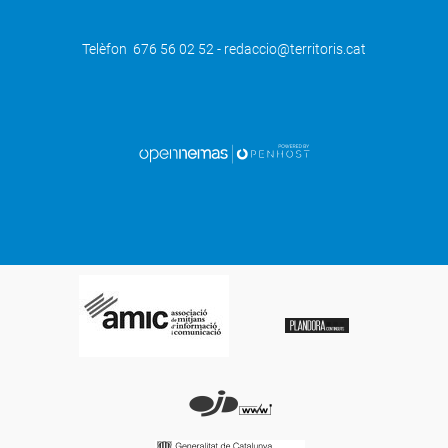
Telèfon 676 56 02 52 - redaccio@territoris.cat
SEGÜENT
Incrementen un 55% les sol·licituds de
vot per correu a les Generals