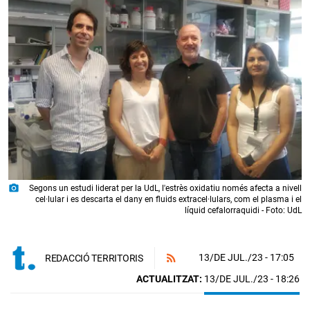
photo_camera
Segons un estudi liderat per la UdL, l'estrès oxidatiu només afecta a nivell
cel·lular i es descarta el dany en fluids extracel·lulars, com el plasma i el
líquid cefalorraquidi - Foto: UdL
13/DE JUL./23
- 17:05
REDACCIÓ TERRITORIS
ACTUALITZAT:
13/DE JUL./23 - 18:26