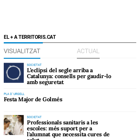
EL + A TERRITORIS.CAT
VISUALITZAT
ACTUAL
SOCIETAT
L’eclipsi del segle arriba a
Catalunya: consells per gaudir-lo
amb seguretat
PLA D' URGELL
Festa Major de Golmés
SOCIETAT
Professionals sanitaris a les
escoles: més suport per a
l'alumnat que necessita cures de