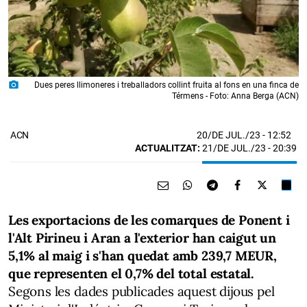
photo_camera
Dues peres llimoneres i treballadors collint fruita al fons en una finca de
Térmens - Foto: Anna Berga (ACN)
20/DE JUL./23
- 12:52
ACN
ACTUALITZAT:
21/DE JUL./23 - 20:39
Les exportacions de les comarques de Ponent i
l'Alt Pirineu i Aran a l'exterior han caigut un
5,1% al maig i s'han quedat amb 239,7 MEUR,
que representen el 0,7% del total estatal.
Segons les dades publicades aquest dijous pel