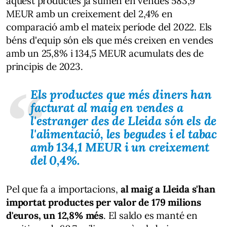
aquest productes ja sumen en vendes 583,9
MEUR amb un creixement del 2,4% en
comparació amb el mateix període del 2022. Els
béns d'equip són els que més creixen en vendes
amb un 25,8% i 134,5 MEUR acumulats des de
principis de 2023.
Els productes que més diners han
facturat al maig en vendes a
l'estranger des de Lleida són els de
l'alimentació, les begudes i el tabac
amb 134,1 MEUR i un creixement
del 0,4%.
Pel que fa a importacions,
al maig a Lleida s'han
importat productes per valor de 179 milions
d'euros, un 12,8% més
. El saldo es manté en