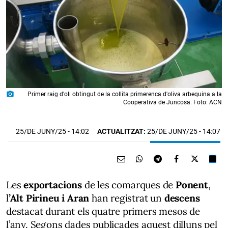
photo_camera
Primer raig d'oli obtingut de la collita primerenca d'oliva arbequina a la
Cooperativa de Juncosa. Foto: ACN
25/DE JUNY/25
- 14:02
ACTUALITZAT:
25/DE JUNY/25 - 14:07
Les
exportacions
de les comarques de
Ponent
,
l
’Alt Pirineu i Aran
han registrat un
descens
destacat durant els quatre primers mesos de
l’any. Segons dades publicades aquest dilluns pel