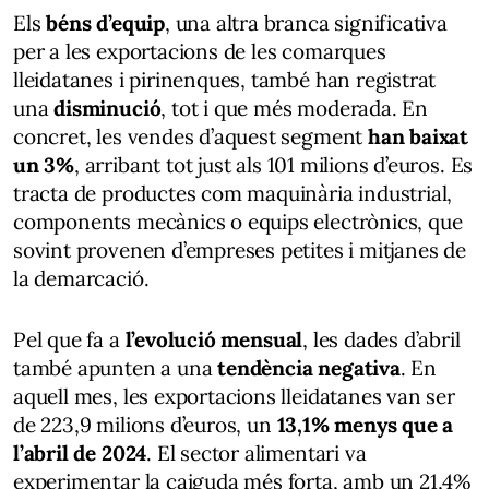
Els
béns d’equip
, una altra branca significativa
per a les exportacions de les comarques
lleidatanes i pirinenques, també han registrat
una
disminució
, tot i que més moderada. En
concret, les vendes d’aquest segment
han baixat
un 3%
, arribant tot just als 101 milions d’euros. Es
tracta de productes com maquinària industrial,
components mecànics o equips electrònics, que
sovint provenen d’empreses petites i mitjanes de
la demarcació.
Pel que fa a
l’evolució mensual
, les dades d’abril
també apunten a una
tendència negativa
. En
aquell mes, les exportacions lleidatanes van ser
de 223,9 milions d’euros, un
13,1% menys que a
l’abril de 2024
. El sector alimentari va
experimentar la caiguda més forta, amb un 21,4%