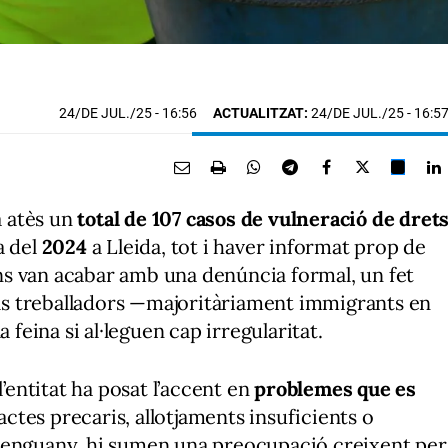
24/DE JUL./25
- 16:56
ACTUALITZAT:
24/DE JUL./25 - 16:5
a atès un
total de 107 casos de vulneració de dret
a del
2024
a Lleida, tot i haver informat prop de
ns van acabar amb una denúncia formal, un fet
dels treballadors —majoritàriament immigrants en
 feina si al·leguen cap irregularitat.
l’entitat ha posat l’accent en
problemes que es
ctes precaris, allotjaments insuficients o
 enguany, hi sumen una preocupació creixent per