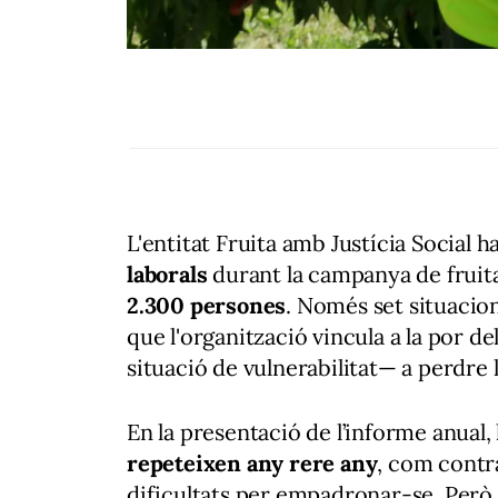
L'entitat Fruita amb Justícia Social h
laborals
durant la campanya de fruit
2.300 persones
. Només set situacio
que l'organització vincula a la por 
situació de vulnerabilitat— a perdre la
En la presentació de l’informe anual, 
repeteixen any rere any
, com contra
dificultats per empadronar-se. Però