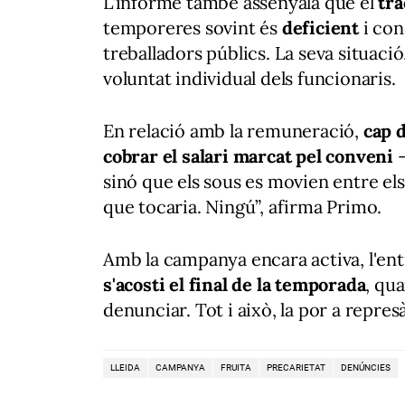
L'informe també assenyala que el
tra
temporeres sovint és
deficient
i con
treballadors públics. La seva situac
voluntat individual dels funcionaris.
En relació amb la remuneració,
cap 
cobrar el salari marcat pel conveni
—
sinó que els sous es movien entre els
que tocaria. Ningú”, afirma Primo.
Amb la campanya encara activa, l'ent
s'acosti el final de la temporada
, qu
denunciar. Tot i això, la por a repre
LLEIDA
CAMPANYA
FRUITA
PRECARIETAT
DENÚNCIES