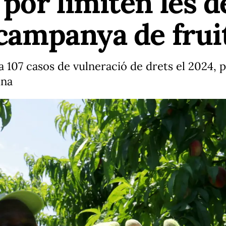
i por limiten les 
 campanya de frui
ta 107 casos de vulneració de drets el 2024,
ina