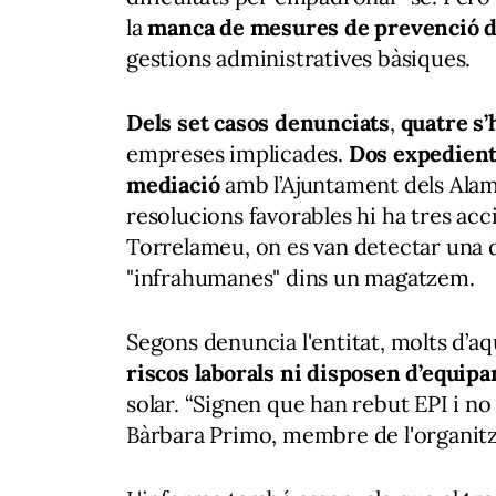
la
manca de mesures de prevenció de
gestions administratives bàsiques.
Dels set casos denunciats
,
quatre s’
empreses implicades.
Dos expedients
mediació
amb l’Ajuntament dels Alamú
resolucions favorables hi ha tres acci
Torrelameu, on es van detectar una d
"infrahumanes" dins un magatzem.
Segons denuncia l'entitat, molts d’a
riscos laborals ni disposen d’equip
solar. “Signen que han rebut EPI i no 
Bàrbara Primo, membre de l'organitz