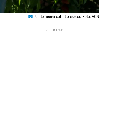
photo_camera
Un temporer collint préssecs. Foto: ACN
7
s