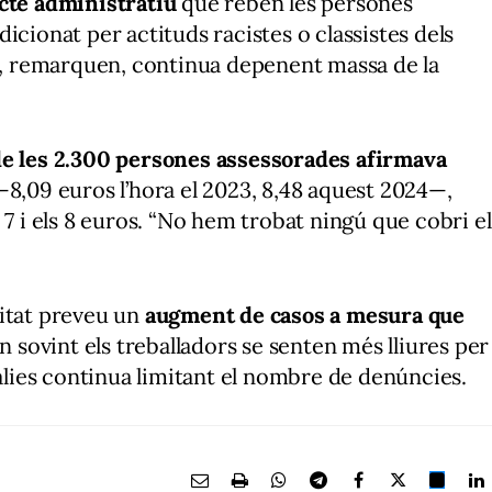
cte administratiu
que reben les persones
dicionat per actituds racistes o classistes dels
ió, remarquen, continua depenent massa de la
de les 2.300 persones assessorades afirmava
8,09 euros l’hora el 2023, 8,48 aquest 2024—,
 7 i els 8 euros. “No hem trobat ningú que cobri el
itat preveu un
augment de casos a mesura que
an sovint els treballadors se senten més lliures per
sàlies continua limitant el nombre de denúncies.