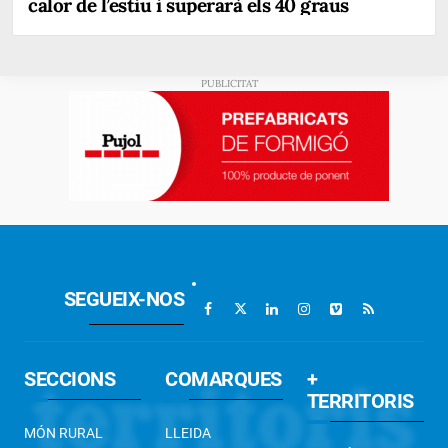
calor de l’estiu i superarà els 40 graus
SEGUEIX-NOS
SECCIONS
COMARQUES
+
TERRITORIS
MÓN RURAL
LLEIDA