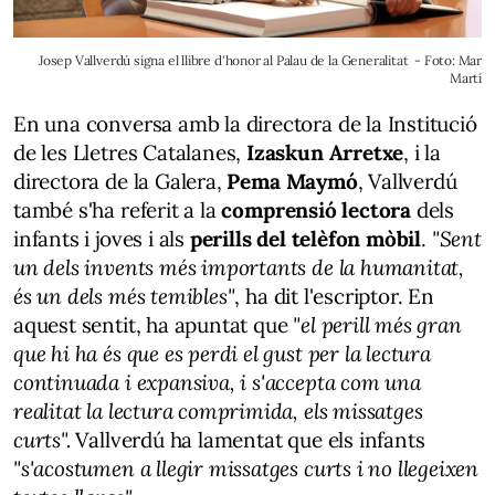
Josep Vallverdú signa el llibre d'honor al Palau de la Generalitat - Foto: Mar
Martí
En una conversa amb la directora de la Institució
de les Lletres Catalanes,
Izaskun Arretxe
, i la
directora de la Galera,
Pema Maymó
, Vallverdú
també s'ha referit a la
comprensió lectora
dels
infants i joves i als
perills del telèfon mòbil
.
"Sent
un dels invents més importants de la humanitat,
és un dels més temibles"
, ha dit l'escriptor. En
aquest sentit, ha apuntat que
"el perill més gran
que hi ha és que es perdi el gust per la lectura
continuada i expansiva, i s'accepta com una
realitat la lectura comprimida, els missatges
curts".
Vallverdú ha lamentat que els infants
"s'acostumen a llegir missatges curts i no llegeixen