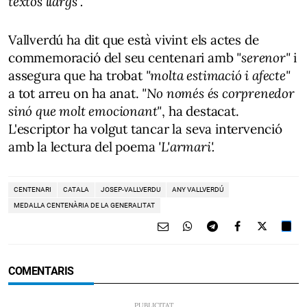
textos llargs".
Vallverdú ha dit que està vivint els actes de
commemoració del seu centenari amb
"serenor"
i
assegura que ha trobat
"molta estimació i afecte"
a tot arreu on ha anat.
"No només és corprenedor
sinó que molt emocionant"
, ha destacat.
L'escriptor ha volgut tancar la seva intervenció
amb la lectura del poema
'L'armari'.
CENTENARI
CATALA
JOSEP-VALLVERDU
ANY VALLVERDÚ
MEDALLA CENTENÀRIA DE LA GENERALITAT
COMENTARIS