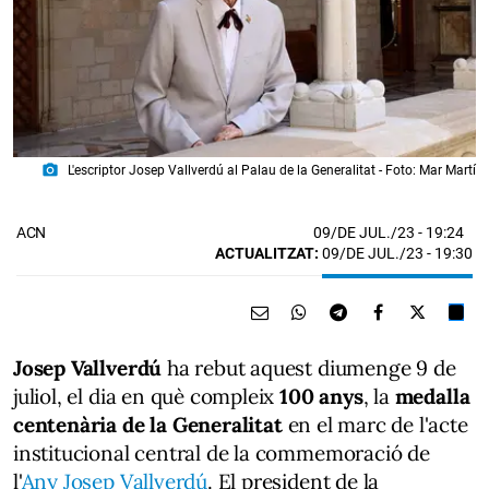
photo_camera
L'escriptor Josep Vallverdú al Palau de la Generalitat - Foto: Mar Martí
09/DE JUL./23
- 19:24
ACN
ACTUALITZAT:
09/DE JUL./23 - 19:30
Josep Vallverdú
ha rebut aquest diumenge 9 de
juliol, el dia en què compleix
100 anys
, la
medalla
centenària de la Generalitat
en el marc de l'acte
institucional central de la commemoració de
l'
Any Josep Vallverdú
. El president de la