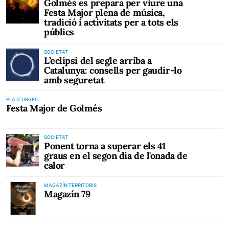
Golmés es prepara per viure una
Festa Major plena de música,
tradició i activitats per a tots els
públics
SOCIETAT
L’eclipsi del segle arriba a
Catalunya: consells per gaudir-lo
amb seguretat
PLA D' URGELL
Festa Major de Golmés
SOCIETAT
Ponent torna a superar els 41
graus en el segon dia de l'onada de
calor
MAGAZÍN TERRITORIS
Magazín 79