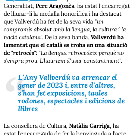
Generalitat,
Pere Aragonès
, ha estat l'encarregat
de lliurar-li la medalla honorífica i ha destacat
que Vallverdú ha fet de la seva vida
"un
compromís absolut amb la llengua, la cultura i la
nació catalana".
De la seva banda,
Vallverdú ha
lamentat que el català es troba en una situació
de
"retrocés"
:
"La llengua retrocedeix perquè no
s'empra prou. L'hauríem d'usar constantment".
L'Any Vallverdú va arrencar el
gener de 2023 i, entre d'altres,
s'han fet exposicions, taules
rodones, espectacles i edicions de
llibres
La consellera de Cultura,
Natàlia Garriga
, ha
estat l'encarregada de fer la benvinguda a l'acte