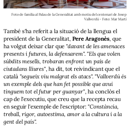
Foto de família al Palau de la Generalitat amb motiu del centenari de Josep
Vallverdú - Foto: Mar Martí
També s'ha referit a la situació de la llengua el
president de la Generalitat,
Pere Aragonès
, que
ha volgut deixar clar que
"davant de les amenaces
presents i futures, la defensarem". "Els que volen
súbdits mesells, trobaran enfront un país de
ciutadans lliures"
, ha dit, tot reivindicant que el
català
"segueix viu malgrat els atacs". "Vallverdú és
un exemple dels que han fet possible que avui
tinguem tot el futur per guanyar"
, ha conclòs el
cap de l'executiu, que creu que la recepta recau
en seguir l'exemple de l'escriptor:
"Constància,
treball, rigor, autoestima, amor a la cultura i a la
gent del país".