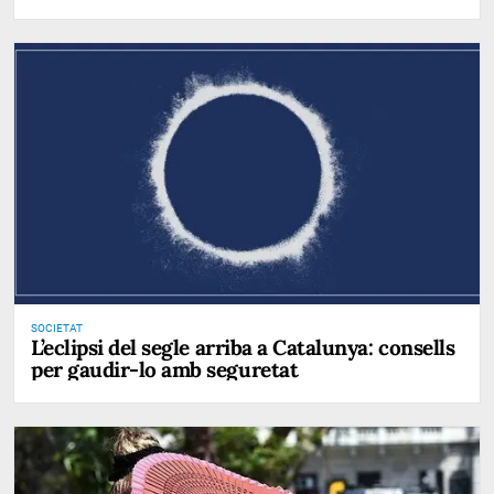
SOCIETAT
L’eclipsi del segle arriba a Catalunya: consells
per gaudir-lo amb seguretat