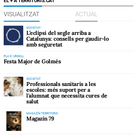
EL + A TERRITORIS.CAT
VISUALITZAT
ACTUAL
SOCIETAT
L’eclipsi del segle arriba a
Catalunya: consells per gaudir-lo
amb seguretat
PLA D' URGELL
Festa Major de Golmés
SOCIETAT
Professionals sanitaris a les
escoles: més suport per a
l'alumnat que necessita cures de
salut
MAGAZÍN TERRITORIS
Magazín 79