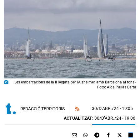
photo_camera
Les embarcacions de la II Regata per l'Alzheimer, amb Barcelona al fons -
Foto: Aida Pallàs Barta
30/D’ABR./24
- 19:05
REDACCIÓ TERRITORIS
ACTUALITZAT:
30/D’ABR./24 - 19:06