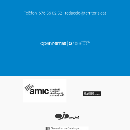
Telèfon 676 56 02 52 - redaccio@territoris.cat
SEGÜENT
El Col·legi Oficial d'Infermeres i
Infermers de Lleida reclama 120
llevadores més i un major
reconeixement de l'especialitat