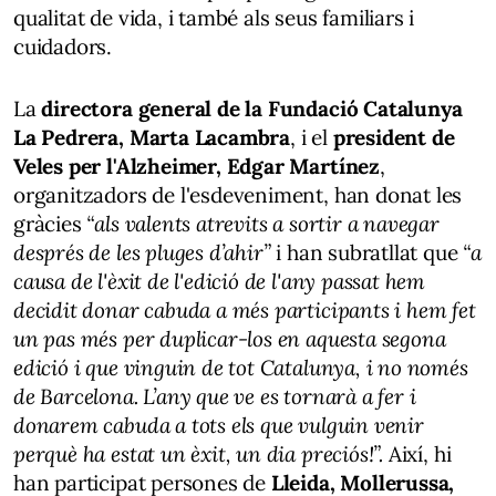
qualitat de vida, i també als seus familiars i
cuidadors.
La
directora general de la Fundació Catalunya
La Pedrera, Marta Lacambra
, i el
president de
Veles per l'Alzheimer, Edgar Martínez
,
organitzadors de l'esdeveniment, han donat les
gràcies
“als valents atrevits a sortir a navegar
després de les pluges d’ahir”
i han subratllat que
“a
causa de l'èxit de l'edició de l'any passat hem
decidit donar cabuda a més participants i hem fet
un pas més per duplicar-los en aquesta segona
edició i que vinguin de tot Catalunya, i no només
de Barcelona. L’any que ve es tornarà a fer i
donarem cabuda a tots els que vulguin venir
perquè ha estat un èxit, un dia preciós!”.
Així, hi
han participat persones de
Lleida, Mollerussa,