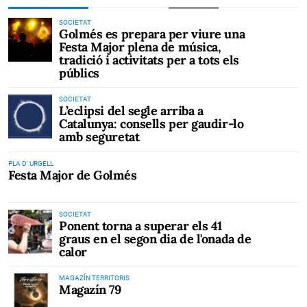
SOCIETAT
Golmés es prepara per viure una
Festa Major plena de música,
tradició i activitats per a tots els
públics
SOCIETAT
L’eclipsi del segle arriba a
Catalunya: consells per gaudir-lo
amb seguretat
PLA D' URGELL
Festa Major de Golmés
SOCIETAT
Ponent torna a superar els 41
graus en el segon dia de l'onada de
calor
MAGAZÍN TERRITORIS
Magazín 79