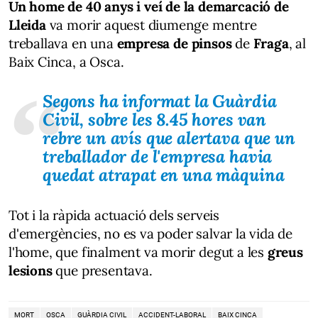
Un home de 40 anys i veí de la demarcació de
Lleida
va morir aquest diumenge mentre
treballava en una
empresa de pinsos
de
Fraga
, al
Baix Cinca, a Osca.
Segons ha informat la Guàrdia
Civil, sobre les 8.45 hores van
rebre un avís que alertava que un
treballador de l'empresa havia
quedat atrapat en una màquina
Tot i la ràpida actuació dels serveis
d'emergències, no es va poder salvar la vida de
l'home, que finalment va morir degut a les
greus
lesions
que presentava.
MORT
OSCA
GUÀRDIA CIVIL
ACCIDENT-LABORAL
BAIX CINCA