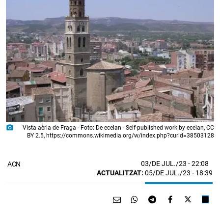
photo_camera
Vista aèria de Fraga - Foto: De ecelan - Self-published work by ecelan, CC
BY 2.5, https://commons.wikimedia.org/w/index.php?curid=38503128
03/DE JUL./23
- 22:08
ACN
ACTUALITZAT:
05/DE JUL./23 - 18:39