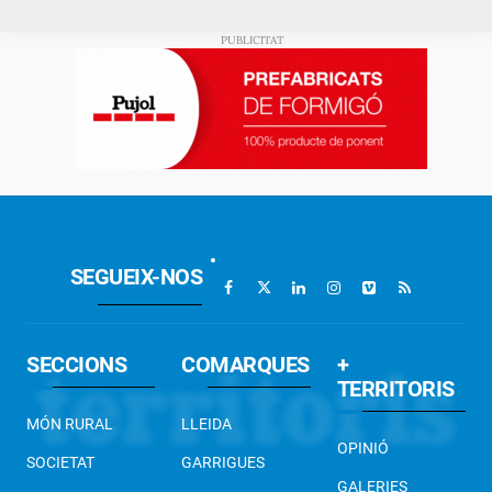
SEGUEIX-NOS
SECCIONS
COMARQUES
+
TERRITORIS
MÓN RURAL
LLEIDA
OPINIÓ
SOCIETAT
GARRIGUES
GALERIES