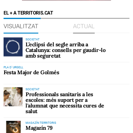
EL + A TERRITORIS.CAT
VISUALITZAT
ACTUAL
SOCIETAT
L’eclipsi del segle arriba a
Catalunya: consells per gaudir-lo
amb seguretat
PLA D' URGELL
Festa Major de Golmés
SOCIETAT
Professionals sanitaris a les
escoles: més suport per a
l'alumnat que necessita cures de
salut
MAGAZÍN TERRITORIS
Magazín 79