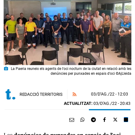
photo_camera
La Paeria reuneix els agents de l'oci nocturn de la ciutat en relació amb les
denúncies per punxades en espais d'oci ©AjLleida
03/D’AG./22
- 12:03
REDACCIÓ TERRITORIS
ACTUALITZAT:
03/D’AG./22 - 20:43
Les
denúncies de punxades en espais de l'oci