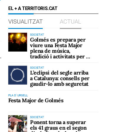
EL + A TERRITORIS.CAT
VISUALITZAT
ACTUAL
SOCIETAT
Golmés es prepara per
viure una Festa Major
plena de música,
tradició i activitats per a
tots els públics
SOCIETAT
L’eclipsi del segle arriba
a Catalunya: consells per
gaudir-lo amb seguretat
PLA D' URGELL
Festa Major de Golmés
SOCIETAT
Ponent torna a superar
els 41 graus en el segon