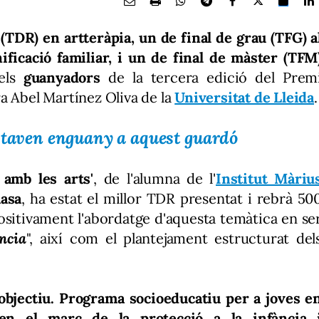
 (TDR) en artteràpia, un de final de grau (TFG) a
ificació familiar, i un de final de màster (TFM
 els
guanyadors
de la tercera edició del Prem
a Abel Martínez Oliva de la
Universitat de Lleida
.
optaven enguany a aquest guardó
 amb les arts'
, de l'alumna de l'
Institut Màriu
asa
, ha estat el millor TDR presentat i rebrà 50
positivament l'abordatge d'aquesta temàtica en se
ncia
", així com el plantejament estructurat del
objectiu. Programa socioeducatiu per a joves e
 en el marc de la protecció a la infància 