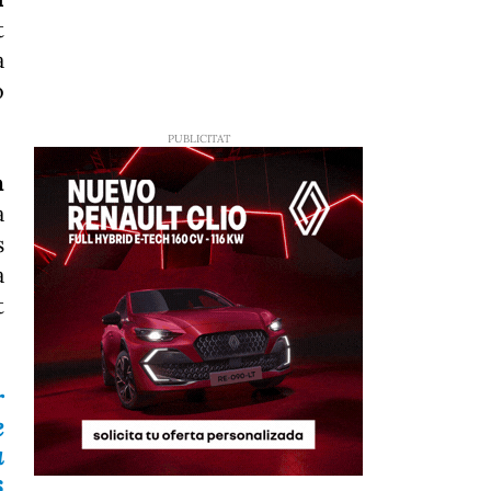
t
a
ó
n
a
s
a
t
r
e
a
s