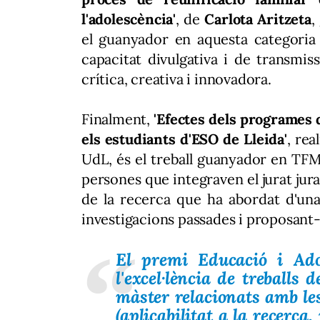
l'adolescència'
, de
Carlota Aritzeta
,
el guanyador en aquesta categoria 
capacitat divulgativa i de transmis
crítica, creativa i innovadora.
Finalment,
'Efectes dels programes 
els estudiants d'ESO de Lleida'
, rea
UdL, és el treball guanyador en TF
persones que integraven el jurat jura
de la recerca que ha abordat d'una
investigacions passades i proposant
El premi Educació i Adol
l'excel·lència de treballs 
màster relacionats amb le
(aplicabilitat a la recerca