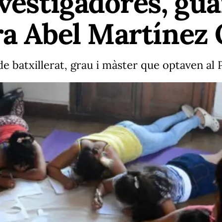
nvestigadores, gu
ra Abel Martínez 
 de batxillerat, grau i màster que optaven al