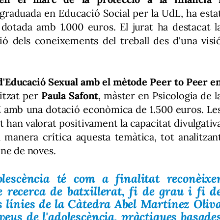
 graduada en Educació Social per la UdL, ha esta
dotada amb 1.000 euros. El jurat ha destacat l
sió dels coneixements del treball des d'una visi
d'Educació Sexual amb el mètode Peer to Peer e
litzat per
Paula Safont
, màster en Psicologia de l
M amb una dotació econòmica de 1.500 euros. Le
t han valorat positivament la capacitat divulgativ
 manera crítica aquesta temàtica, tot analitzan
-ne de noves.
escència té com a finalitat reconèixe
de recerca de batxillerat, fi de grau i fi d
s línies de la Càtedra Abel Martínez Oliv
, veus de l'adolescència, pràctiques basade