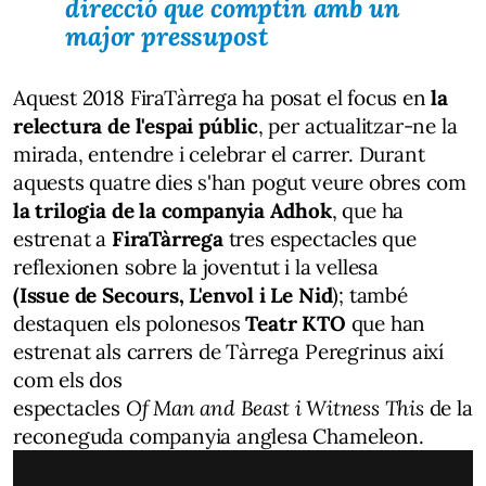
direcció que comptin amb un
major pressupost
Aquest 2018 FiraTàrrega ha posat el focus en
la
relectura de l'espai públic
, per actualitzar-ne la
mirada, entendre i celebrar el carrer. Durant
aquests quatre dies s'han pogut veure obres com
la trilogia de la companyia Adhok
, que ha
estrenat a
FiraTàrrega
tres espectacles que
reflexionen sobre la joventut i la vellesa
(Issue de Secours, L'envol i Le Nid
); també
destaquen els polonesos
Teatr KTO
que han
estrenat als carrers de Tàrrega Peregrinus així
com els dos
espectacles
Of Man and Beast i Witness This
de la
reconeguda companyia anglesa Chameleon.