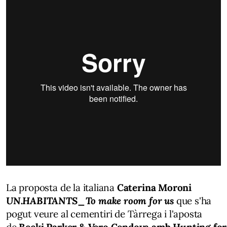
La proposta de la italiana
Caterina Moroni
UN.HABITANTS_To make room for us
que s'ha
pogut veure al cementiri de Tàrrega i l'aposta
de
Becki Parker & Vero Cendoya amb Hunting for