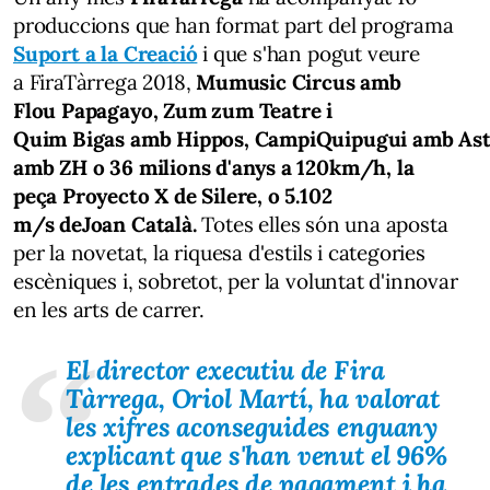
produccions que han format part del programa
Suport a la Creació
i que s'han pogut veure
a FiraTàrrega 2018,
Mumusic Circus amb
Flou Papagayo, Zum zum Teatre i
Quim Bigas amb Hippos, CampiQuipugui amb Aste
amb ZH o 36 milions d'anys a 120km/h, la
peça Proyecto X de Silere, o 5.102
m/s deJoan Català.
Totes elles són una aposta
per la novetat, la riquesa d'estils i categories
escèniques i, sobretot, per la voluntat d'innovar
en les arts de carrer.
El director executiu de Fira
Tàrrega,
Oriol Martí
, ha valorat
les xifres aconseguides enguany
explicant que s'han venut el 96%
de les entrades de pagament i ha