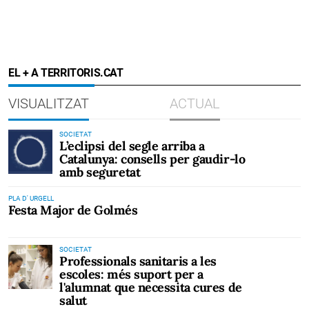
EL + A TERRITORIS.CAT
VISUALITZAT
ACTUAL
SOCIETAT
L’eclipsi del segle arriba a
Catalunya: consells per gaudir-lo
amb seguretat
PLA D' URGELL
Festa Major de Golmés
SOCIETAT
Professionals sanitaris a les
escoles: més suport per a
l'alumnat que necessita cures de
salut