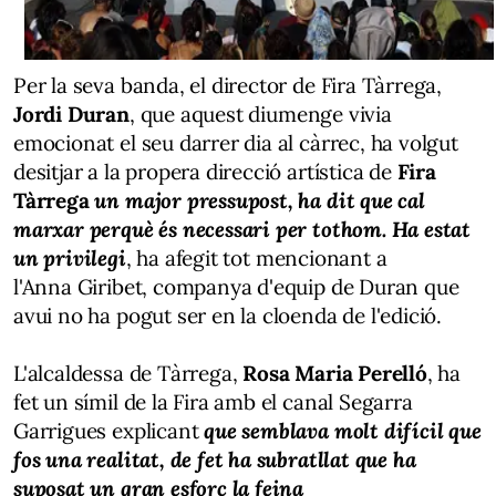
Per la seva banda, el director de Fira Tàrrega,
Jordi Duran
, que aquest diumenge vivia
emocionat el seu darrer dia al càrrec, ha volgut
desitjar a la propera direcció artística de
Fira
Tàrrega
un major pressupost, ha dit que cal
marxar perquè és necessari per tothom. Ha estat
un privilegi
, ha afegit tot mencionant a
l'Anna Giribet, companya d'equip de Duran que
avui no ha pogut ser en la cloenda de l'edició.
L'alcaldessa de Tàrrega,
Rosa Maria Perelló
, ha
fet un símil de la Fira amb el canal Segarra
Garrigues explicant
que semblava molt difícil que
fos una realitat, de fet ha subratllat que ha
suposat un gran esforç la feina