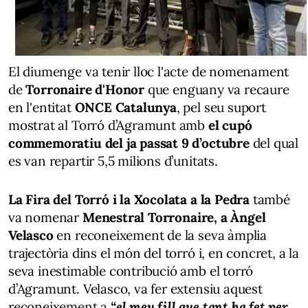
El diumenge va tenir lloc l'acte de nomenament
de
Torronaire d'Honor
que enguany va recaure
en l'entitat
ONCE Catalunya
, pel seu suport
mostrat al Torró d’Agramunt amb
el cupó
commemoratiu del ja passat 9 d’octubre
del qual
es van repartir 5,5 milions d’unitats.
La Fira del Torró i la Xocolata a la Pedra
també
va nomenar
Menestral Torronaire, a Àngel
Velasco
en reconeixement de la seva àmplia
trajectòria dins el món del torró i, en concret, a la
seva inestimable contribució amb el torró
d’Agramunt. Velasco, va fer extensiu aquest
reconeixement a
“el meu fill que tant ha fet per