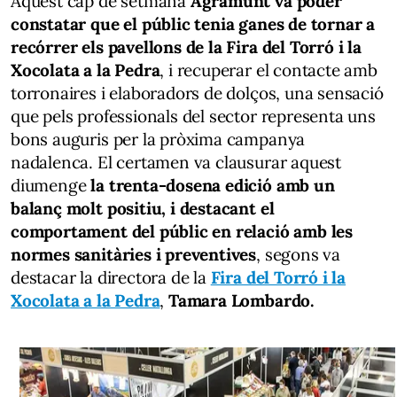
Aquest cap de setmana
Agramunt va poder
constatar que el públic tenia ganes de tornar a
recórrer els pavellons de la Fira del Torró i la
Xocolata a la Pedra
, i recuperar el contacte amb
torronaires i elaboradors de dolços, una sensació
que pels professionals del sector representa uns
bons auguris per la pròxima campanya
nadalenca. El certamen va clausurar aquest
diumenge
la trenta-dosena edició amb un
balanç molt positiu, i destacant el
comportament del públic en relació amb les
normes sanitàries i preventives
, segons va
destacar la directora de la
Fira del Torró i la
Xocolata a la Pedra
,
Tamara Lombardo.