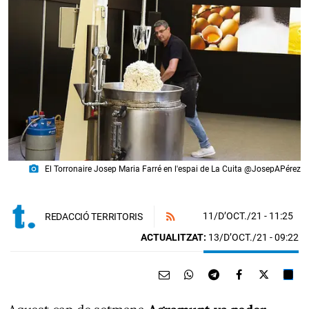
photo_camera
El Torronaire Josep Maria Farré en l'espai de La Cuita @JosepAPérez
11/D’OCT./21
- 11:25
REDACCIÓ TERRITORIS
ACTUALITZAT:
13/D’OCT./21 - 09:22