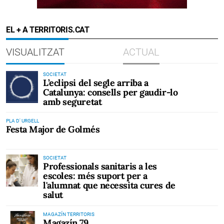
EL + A TERRITORIS.CAT
VISUALITZAT
ACTUAL
SOCIETAT
L’eclipsi del segle arriba a
Catalunya: consells per gaudir-lo
amb seguretat
PLA D' URGELL
Festa Major de Golmés
SOCIETAT
Professionals sanitaris a les
escoles: més suport per a
l'alumnat que necessita cures de
salut
MAGAZÍN TERRITORIS
Magazín 79