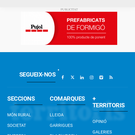
SEGUEIX-NOS
SECCIONS
COMARQUES
+
TERRITORIS
MÓN RURAL
LLEIDA
OPINIÓ
SOCIETAT
GARRIGUES
GALERIES