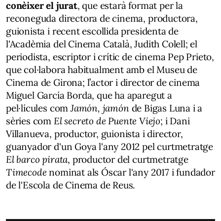
conèixer el jurat
, que estarà format per la
reconeguda directora de cinema, productora,
guionista i recent escollida presidenta de
l'Acadèmia del Cinema Català, Judith Colell; el
periodista, escriptor i crític de cinema Pep Prieto,
que col·labora habitualment amb el Museu de
Cinema de Girona; l’actor i director de cinema
Miguel García Borda, que ha aparegut a
pel·lícules com
Jamón, jamón
de Bigas Luna i a
sèries com
El secreto de Puente Viejo
; i Dani
Villanueva, productor, guionista i director,
guanyador d'un Goya l'any 2012 pel curtmetratge
El barco pirata
, productor del curtmetratge
Timecode
nominat als Óscar l'any 2017 i fundador
de l'Escola de Cinema de Reus.