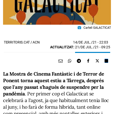
photo_camera
Cartell GALACTICAT
14/DE JUL./21
- 22:03
TERRITORIS.CAT / ACN
ACTUALITZAT:
21/DE JUL./21 - 09:25
La Mostra de Cinema Fantàstic i de Terror de
Ponent torna aquest estiu a Tàrrega, després
que l'any passat s'hagués de suspendre per la
pandèmia
. Per primer cop el Galacticat se
celebrarà a l'agost, ja que habitualment tenia lloc
al juny, i ho farà de forma híbrida, tant online
com presencial, amb més pantalles exteriors i