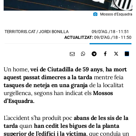
photo_camera
Mossos d'Esquadra
09/D’AG./18
- 11:51
TERRITORIS.CAT / JORDI BONILLA
ACTUALITZAT:
09/D’AG./18 - 11:50
Un home,
veí de Ciutadilla de 59 anys
,
ha mort
aquest passat dimecres a la tarda
mentre feia
tasques de neteja en una granja
de la localitat
urgellenca, segons han indicat els
Mossos
d’Esquadra.
L’accident s’ha produït poc
abans de les sis de la
tarda
quan
han cedit les bigues de la planta
superior de l’edifici i la víctima
, que conduïa un