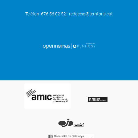
Telèfon 676 56 02 52 - redaccio@territoris.cat
SEGÜENT
L’Ajuntament de Tàrrega presenta la
tercera edició dels seus pressupostos
participatius