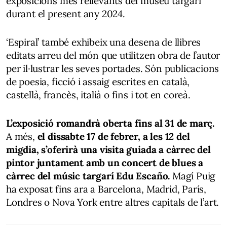
exposicions més rellevants del museu targarí
durant el present any 2024.
‘Espiral’ també exhibeix una desena de llibres
editats arreu del món que utilitzen obra de l’autor
per il·lustrar les seves portades. Són publicacions
de poesia, ficció i assaig escrites en català,
castellà, francès, italià o fins i tot en coreà.
L’exposició romandrà oberta fins al 31 de març.
A més,
el dissabte 17 de febrer, a les 12 del
migdia, s’oferirà una visita guiada a càrrec del
pintor juntament amb un concert de blues a
càrrec del músic targarí Edu Escaño.
Magí Puig
ha exposat fins ara a Barcelona, Madrid, París,
Londres o Nova York entre altres capitals de l’art.