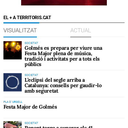
EL + A TERRITORIS.CAT
VISUALITZAT
ACTUAL
SOCIETAT
Golmés es prepara per viure una
Festa Major plena de música,
tradició i activitats per a tots els
públics
SOCIETAT
L’eclipsi del segle arriba a
Catalunya: consells per gaudir-lo
amb seguretat
PLA D' URGELL
Festa Major de Golmés
SOCIETAT
Ponent torna a superar els 41