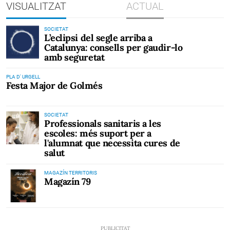
VISUALITZAT
ACTUAL
SOCIETAT
L’eclipsi del segle arriba a
Catalunya: consells per gaudir-lo
amb seguretat
PLA D' URGELL
Festa Major de Golmés
SOCIETAT
Professionals sanitaris a les
escoles: més suport per a
l'alumnat que necessita cures de
salut
MAGAZÍN TERRITORIS
Magazín 79