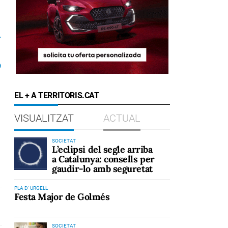
r
ó
EL + A TERRITORIS.CAT
VISUALITZAT
ACTUAL
,
SOCIETAT
L’eclipsi del segle arriba
a Catalunya: consells per
gaudir-lo amb seguretat
PLA D' URGELL
Festa Major de Golmés
SOCIETAT