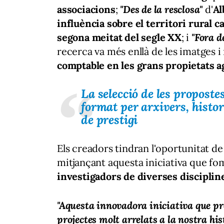
associacions
;
"Des de la resclosa"
d'
Al
influència sobre el territori rural ca
segona meitat del segle XX
; i
"Fora d
recerca va més enllà de les imatges i
comptable en les grans propietats a
La selecció de les proposte
format per arxivers, histor
de prestigi
Els creadors tindran l'oportunitat d
mitjançant aquesta iniciativa que fo
investigadors de diverses disciplin
"Aquesta innovadora iniciativa que p
projectes molt arrelats a la nostra his