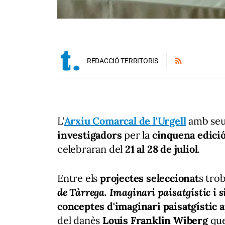
REDACCIÓ TERRITORIS
L'
Arxiu Comarcal de l'Urgell
amb se
investigadors
per la
cinquena edici
celebraran del
21 al 28 de juliol
.
Entre els
projectes seleccionat
s tro
de Tàrrega. Imaginari paisatgístic i s
conceptes d'imaginari paisatgístic ap
del danès
Louis Franklin Wiberg
que