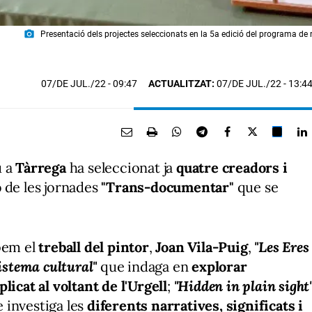
photo_camera
Presentació dels projectes seleccionats en la 5a edició del programa de r
07/DE JUL./22
- 09:47
ACTUALITZAT:
07/DE JUL./22 - 13:4
u a
Tàrrega
ha seleccionat ja
quatre creadors i
ó
de les jornades
"Trans-documentar"
que se
bem el
treball del pintor
,
Joan Vila-Puig
,
"Les Eres
istema cultural"
que indaga en
explorar
licat al voltant de l'Urgell
;
"Hidden in plain sight
 investiga les
diferents narratives, significats i