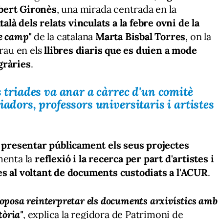
bert Gironès
, una mirada centrada en la
talà dels relats vinculats a la febre ovni de la
e camp"
de la catalana
Marta Bisbal Torres
, on la
 rau en els
llibres diaris que es duien a mode
gràries
.
s triades va anar a càrrec d'un comitè
iadors, professors universitaris i artistes
e
presentar públicament els seus projectes
menta la
reflexió i la recerca per part d'artistes i
es al voltant de documents custodiats a l'ACUR
.
roposa reinterpretar els documents arxivístics amb
tòria"
, explica la regidora de Patrimoni de