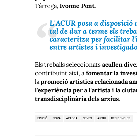
Tàrrega,
Ivonne Pont
.
L'ACUR posa a disposició d
tal de dur a terme els treba
caracteritza per facilitar l'
entre artistes i investigad
Els treballs seleccionats
acullen dive
contribuint així, a
fomentar la invest
la
promoció artística relacionada am
l'experiència per a l'artista i la ciut
transdisciplinària dels arxius
.
EDICIÓ
NOVA
APLEGA
SEVES
ARXIU
RESIDENCIES