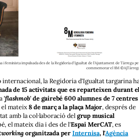
i feminista impulsada des de la Regidoria d'Igualtat de l'Ajuntament de Tàrrega pe
commemorar el 8M ©AjTàrreg
ternacional, la Regidoria d'Igualtat targarina h
da de 15 activitats que es reparteixen durant e
la
'flashmob
' de gairebé 600 alumnes de 7 centres
 el mateix
8 de març a la plaça Major
, després de
tat amb la col·laboració del
grup musical
, el mateix dia i des de l'
Espai MerCAT
, es
tworking
organitzada per
Internisa
, l'
Agència