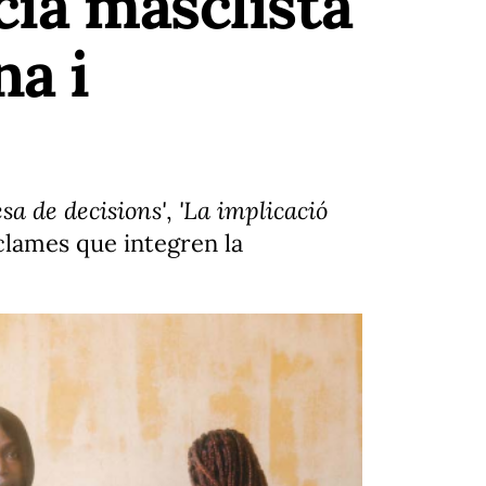
cia masclista
na i
esa de decisions'
,
'La implicació
clames que integren la