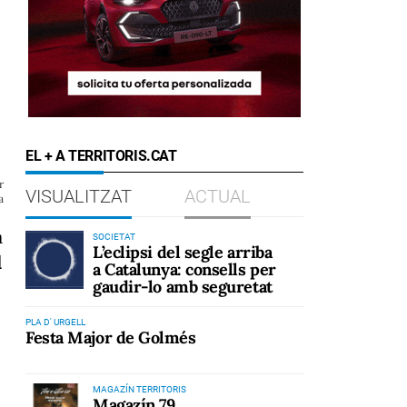
EL + A TERRITORIS.CAT
r
VISUALITZAT
ACTUAL
a
a
SOCIETAT
L’eclipsi del segle arriba
l
a Catalunya: consells per
gaudir-lo amb seguretat
PLA D' URGELL
Festa Major de Golmés
MAGAZÍN TERRITORIS
Magazín 79