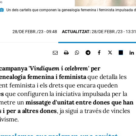
oto_camera
Un dels cartells que componen la genealogia femenina i feminista impulsada de
28/DE FEBR./23
- 09:48
ACTUALITZAT:
28/DE FEBR./23 - 13:3
a campanya
'Vindiquem i celebrem'
per
enealogia femenina i feminista
que detalla les
ent feminista i els drets que encara queden
es
que configuren la iniciativa impulsada per la
smetre un
missatge d'unitat entre dones que han
s i per a altres dones
, ja sigui a través de vincles
tivisme.