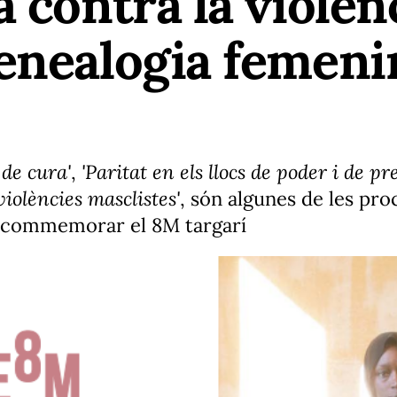
a contra la violèn
enealogia femeni
 de cura'
,
'Paritat en els llocs de poder i de pr
violències masclistes'
, són algunes de les pro
 commemorar el 8M targarí