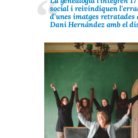
La genealogia l'integren 1
social i reivindiquen l'err
d'unes imatges retratades 
Dani Hernández amb el dis