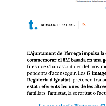
ph
REDACCIÓ TERRITORIS
L'Ajuntament de Tàrrega impulsa l
commemorar el 8M basada en una
g
fites que s'han assolit des del movim
pendents d'aconseguir. Les
17 imatg
Regidoria d'Igualtat
, pretenen tran
estat referents les unes de les altre
familiars, l'amistat, la sororitat o l'ac