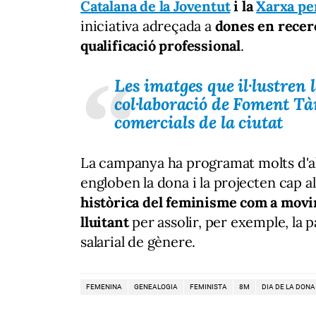
Catalana de la Joventut
i la
Xarxa per
iniciativa adreçada a
dones en recerc
qualificació professional
.
Les imatges que il·lustren
col·laboració de Foment Tàr
comercials de la ciutat
La campanya ha programat molts d'al
engloben la dona i la projecten cap al
històrica del feminisme com a movi
lluitant
per assolir, per exemple, la p
salarial de gènere.
FEMENINA
GENEALOGIA
FEMINISTA
8M
DIA DE LA DON