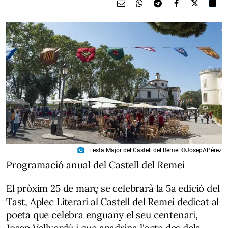
photo_camera
Festa Major del Castell del Remei ©JosepAPérez
Programació anual del Castell del Remei
El pròxim 25 de març se celebrarà la
5a edició del
Tast, Aplec Literari al Castell del Remei
dedicat al
poeta que celebra enguany el seu centenari,
Josep Vallverdú
i que apadrina l'acte des dels