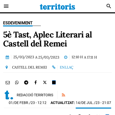
menu
search
ESDEVENIMENT
5è Tast, Aplec Literari al
Castell del Remei
25/03/2023
12:10 H
A
25/03/2023
A
17:11 H
CASTELL DEL REMEI
ENLLAÇ
REDACCIÓ TERRITORIS
01/DE FEBR./23
- 12:12
ACTUALITZAT:
14/DE JUL./23 - 21:07