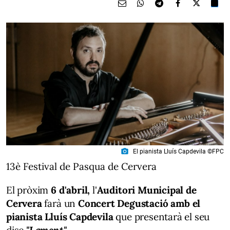
photo_camera
El pianista Lluís Capdevila ©FPC
13è Festival de Pasqua de Cervera
El pròxim
6 d'abril,
l'
Auditori Municipal de
Cervera
farà un
Concert Degustació amb el
pianista Lluís Capdevila
que presentarà el seu
disc
"Lament"
.