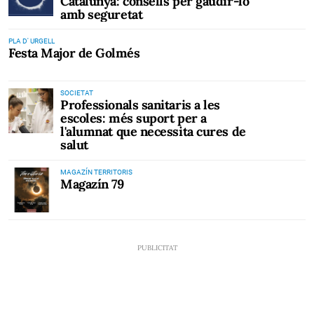
Catalunya: consells per gaudir-lo
amb seguretat
PLA D' URGELL
Festa Major de Golmés
SOCIETAT
Professionals sanitaris a les
escoles: més suport per a
l'alumnat que necessita cures de
salut
MAGAZÍN TERRITORIS
Magazín 79