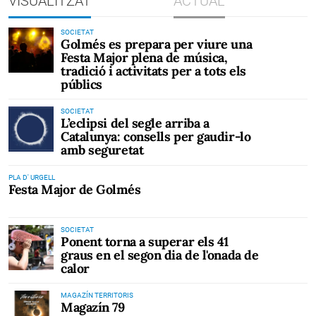
VISUALITZAT
ACTUAL
SOCIETAT
Golmés es prepara per viure una
Festa Major plena de música,
tradició i activitats per a tots els
públics
SOCIETAT
L’eclipsi del segle arriba a
Catalunya: consells per gaudir-lo
amb seguretat
PLA D' URGELL
Festa Major de Golmés
SOCIETAT
Ponent torna a superar els 41
graus en el segon dia de l'onada de
calor
MAGAZÍN TERRITORIS
Magazín 79