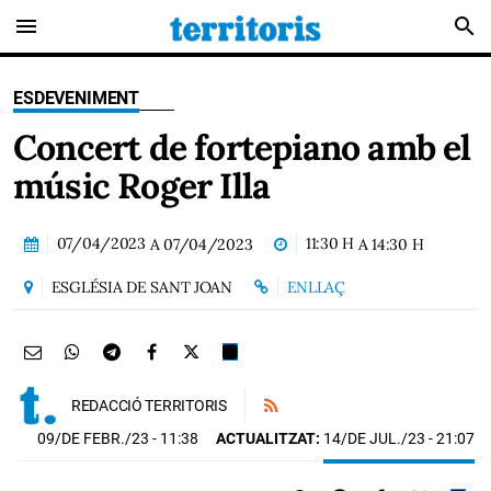
menu
search
ESDEVENIMENT
Concert de fortepiano amb el
músic Roger Illa
07/04/2023
11:30 H
A
07/04/2023
A
14:30 H
ESGLÉSIA DE SANT JOAN
ENLLAÇ
REDACCIÓ TERRITORIS
09/DE FEBR./23
- 11:38
ACTUALITZAT:
14/DE JUL./23 - 21:07