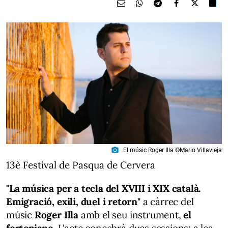
photo_camera
El músic Roger Illa ©Mario Villavieja
13è Festival de Pasqua de Cervera
"La música per a tecla del XVIII i XIX català.
Emigració, exili, duel i retorn"
a càrrec del
músic
Roger Illa
amb el seu instrument,
el
fortepiano.
L'acte concebrà dues sessions: a les