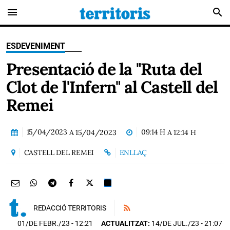
menu
search
ESDEVENIMENT
Presentació de la "Ruta del
Clot de l'Infern" al Castell del
Remei
15/04/2023
09:14 H
A
15/04/2023
A
12:14 H
CASTELL DEL REMEI
ENLLAÇ
REDACCIÓ TERRITORIS
01/DE FEBR./23
- 12:21
ACTUALITZAT:
14/DE JUL./23 - 21:07