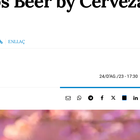
s Beer by Cervez
ENLLAÇ
24/D’AG./23
- 17:30