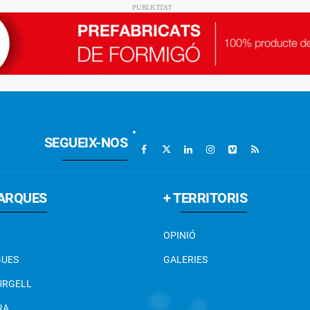
SEGUEIX-NOS
ARQUES
+ TERRITORIS
OPINIÓ
GUES
GALERIES
 URGELL
RA