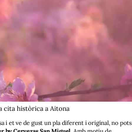
a cita històrica a Aitona
 i et ve de gust un pla diferent i original, no pots
er by Cervezas San Miguel
. Amb motiu de