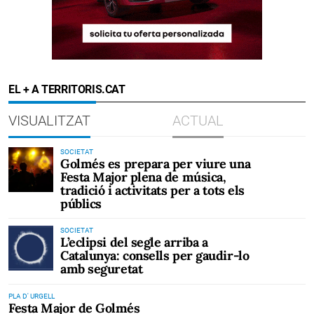
EL + A TERRITORIS.CAT
VISUALITZAT
ACTUAL
SOCIETAT
Golmés es prepara per viure una
Festa Major plena de música,
tradició i activitats per a tots els
públics
SOCIETAT
L’eclipsi del segle arriba a
Catalunya: consells per gaudir-lo
amb seguretat
PLA D' URGELL
Festa Major de Golmés