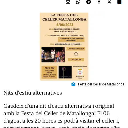
photo_camera
Festa del Celler de Matallonga
Nits d'estiu alternatives
Gaudeix d'una nit d'estiu alternativa i original
amb la Festa del Celler de Matallonga! El 06
d'agost a les 20 hores es podrà visitar el celler i,
posteriorment, sopar -amb opció de portar-s'ho