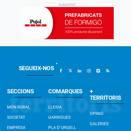
SEGUEIX-NOS
SECCIONS
COMARQUES
+
TERRITORIS
MÓN RURAL
LLEIDA
OPINIÓ
SOCIETAT
GARRIGUES
GALERIES
EMPRESA
PLA D' URGELL