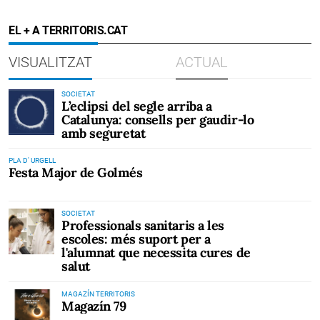
EL + A TERRITORIS.CAT
VISUALITZAT
ACTUAL
SOCIETAT
L’eclipsi del segle arriba a
Catalunya: consells per gaudir-lo
amb seguretat
PLA D' URGELL
Festa Major de Golmés
SOCIETAT
Professionals sanitaris a les
escoles: més suport per a
l'alumnat que necessita cures de
salut
MAGAZÍN TERRITORIS
Magazín 79