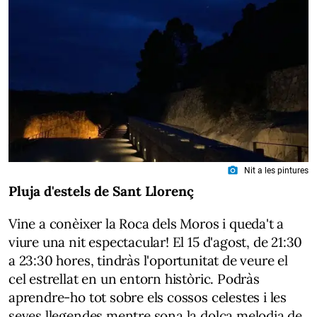
photo_camera
Nit a les pintures
Pluja d'estels de Sant Llorenç
Vine a conèixer la Roca dels Moros i queda't a
viure una nit espectacular! El 15 d'agost, de 21:30
a 23:30 hores, tindràs l'oportunitat de veure el
cel estrellat en un entorn històric. Podràs
aprendre-ho tot sobre els cossos celestes i les
seves llegendes mentre sona la dolça melodia de