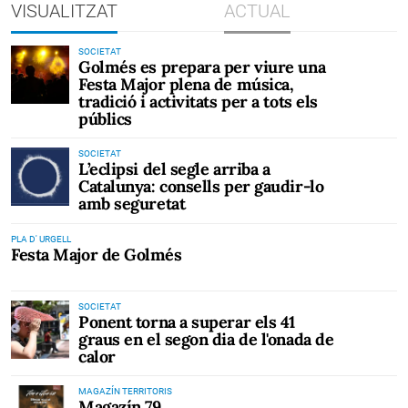
VISUALITZAT
ACTUAL
SOCIETAT
Golmés es prepara per viure una
Festa Major plena de música,
tradició i activitats per a tots els
públics
SOCIETAT
L’eclipsi del segle arriba a
Catalunya: consells per gaudir-lo
amb seguretat
PLA D' URGELL
Festa Major de Golmés
SOCIETAT
Ponent torna a superar els 41
graus en el segon dia de l'onada de
calor
MAGAZÍN TERRITORIS
Magazín 79