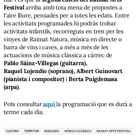
Festival
arriba amb tota mena de propostes a
l'aire lliure, pensades per a totes les edats. Entre
les activitats programades hi podràs trobar
activitats infantils, recorreguts en tren per les
vinyes de Raimat Natura, música en directe o
barra de vins i caves, a més a més de les
actuacions de música clàssica a càrrec de
Pablo Sáinz-Villegas (guitarra),
Raquel Lojendio (soprano), Albert Guinovart
(pianista i compositor)
i
Berta Puigdemasa
(arpa)
.
Pots consultar
aquí
la programació que es durà a
terme cada dia.
CULTURA
TERRITORI
ENOLOGIA
MÚSICA CLÀSSICA
RAIMAT ARTS FESTIVAL