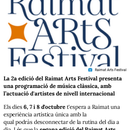
photo_camera
Raimat Arts Festival
La 2a edició del Raimat Arts Festival presenta
una programació de música clàssica, amb
l’actuació d'artistes de nivell internacional
Els dies
6, 7 i 8 d'octubre
t'espera a Raimat una
experiència artística única amb la
qual podràs desconnectar de la rutina del dia a
dia. I és que la
segona edició del Raimat Arts