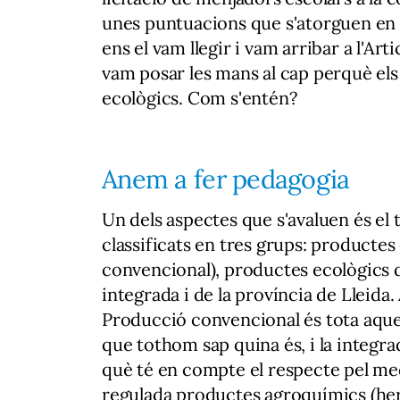
unes puntuacions que s'atorguen en fu
ens el vam llegir i vam arribar a l'Art
vam posar les mans al cap perquè el
ecològics. Com s'entén?
Anem a fer pedagogia
Un dels aspectes que s'avaluen és el 
classificats en tres grups: productes
convencional), productes ecològics d
integrada i de la província de Lleid
Producció convencional és tota aquel
que tothom sap quina és, i la integr
què té en compte el respecte pel me
regulada productes agroquímics (her