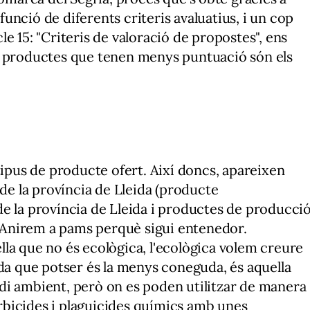
nció de diferents criteris avaluatius, i un cop
icle 15: "Criteris de valoració de propostes", ens
s productes que tenen menys puntuació són els
tipus de producte ofert. Així doncs, apareixen
 de la província de Lleida (producte
e la província de Lleida i productes de producci
a. Anirem a pams perquè sigui entenedor.
la que no és ecològica, l'ecològica volem creure
ada que potser és la menys coneguda, és aquella
di ambient, però on es poden utilitzar de manera
bicides i plaguicides químics amb unes