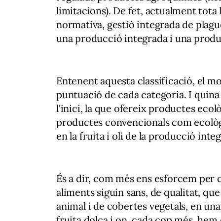
limitacions). De fet, actualment tota
normativa, gestió integrada de plague
una producció integrada i una produ
Entenent aquesta classificació, el mol
puntuació de cada categoria. I quina
l'inici, la que ofereix productes ecol
productes convencionals com ecològi
en la fruita i oli de la producció inte
És a dir, com més ens esforcem per c
aliments siguin sans, de qualitat, qu
animal i de cobertes vegetals, en un
fruita dolça i on, cada cop més, hem 