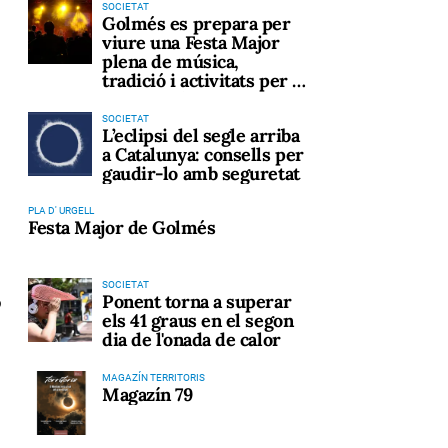
SOCIETAT
Golmés es prepara per
viure una Festa Major
plena de música,
tradició i activitats per a
tots els públics
SOCIETAT
L’eclipsi del segle arriba
a Catalunya: consells per
gaudir-lo amb seguretat
PLA D' URGELL
Festa Major de Golmés
SOCIETAT
ó
Ponent torna a superar
els 41 graus en el segon
dia de l'onada de calor
MAGAZÍN TERRITORIS
Magazín 79