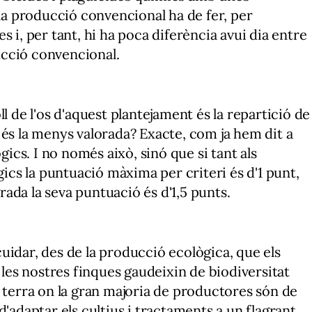
 la producció convencional ha de fer, per
s i, per tant, hi ha poca diferència avui dia entre
cció convencional.
l de l'os d'aquest plantejament és la repartició de
 és la menys valorada? Exacte, com ja hem dit a
ògics. I no només això, sinó que si tant als
cs la puntuació màxima per criteri és d'1 punt,
grada la seva puntuació és d'1,5 punts.
uidar, des de la producció ecològica, que els
e les nostres finques gaudeixin de biodiversitat
a terra on la gran majoria de productores són de
d'adaptar els cultius i tractaments a un flagrant