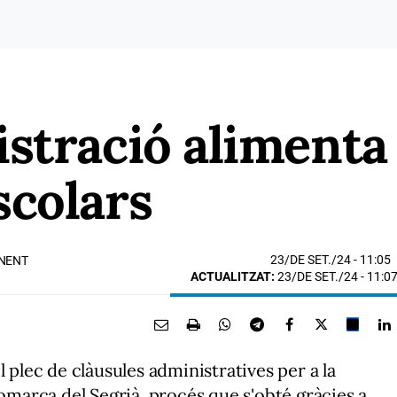
stració alimenta 
scolars
23/DE SET./24
- 11:05
ONENT
ACTUALITZAT:
23/DE SET./24 - 11:0
l plec de clàusules administratives per a la
comarca del Segrià, procés que s'obté gràcies a