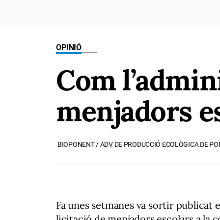
OPINIÓ
Com l’admini
menjadors e
BIOPONENT / ADV DE PRODUCCIÓ ECOLÒGICA DE P
Fa unes setmanes va sortir publicat e
licitació de menjadors escolars a la 