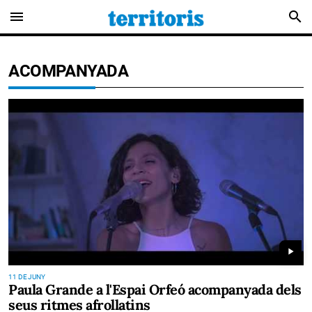
menu
search
ACOMPANYADA
play_arrow
11 DE JUNY
Paula Grande a l'Espai Orfeó acompanyada dels
seus ritmes afrollatins