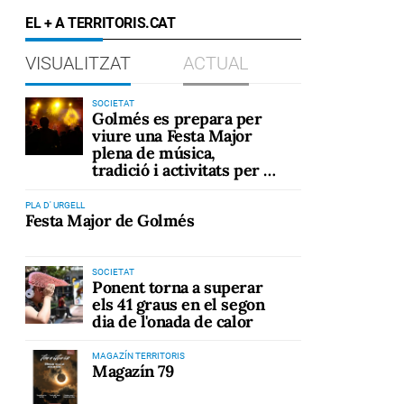
EL + A TERRITORIS.CAT
VISUALITZAT
ACTUAL
SOCIETAT
Golmés es prepara per
viure una Festa Major
plena de música,
tradició i activitats per a
tots els públics
PLA D' URGELL
Festa Major de Golmés
SOCIETAT
Ponent torna a superar
els 41 graus en el segon
dia de l'onada de calor
MAGAZÍN TERRITORIS
Magazín 79