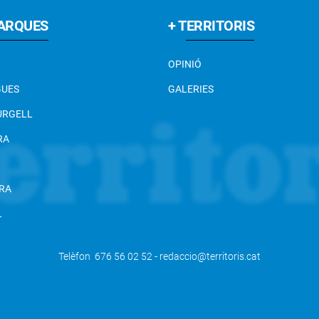
ARQUES
+ TERRITORIS
OPINIÓ
GUES
GALERIES
 URGELL
RA
RA
L
Telèfon 676 56 02 52 - redaccio@territoris.cat