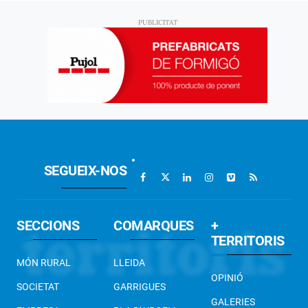
SEGUEIX-NOS
SECCIONS
COMARQUES
+
TERRITORIS
MÓN RURAL
LLEIDA
OPINIÓ
SOCIETAT
GARRIGUES
GALERIES