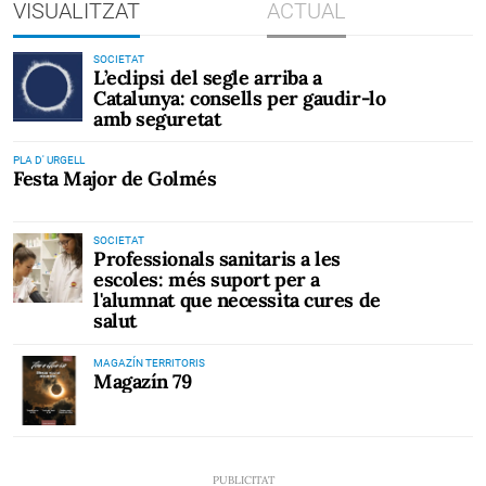
VISUALITZAT
ACTUAL
SOCIETAT
L’eclipsi del segle arriba a
Catalunya: consells per gaudir-lo
amb seguretat
PLA D' URGELL
Festa Major de Golmés
SOCIETAT
Professionals sanitaris a les
escoles: més suport per a
l'alumnat que necessita cures de
salut
MAGAZÍN TERRITORIS
Magazín 79