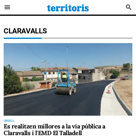
menu
search
CLARAVALLS
URGELL
Es realitzen millores a la via pública a
Claravalls i l'EMD El Talladell