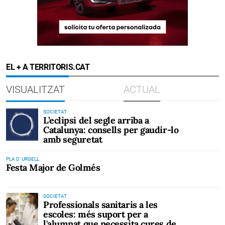
EL + A TERRITORIS.CAT
VISUALITZAT
ACTUAL
SOCIETAT
L’eclipsi del segle arriba a
Catalunya: consells per gaudir-lo
amb seguretat
PLA D' URGELL
Festa Major de Golmés
SOCIETAT
Professionals sanitaris a les
escoles: més suport per a
l'alumnat que necessita cures de