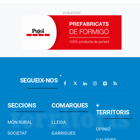
SEGUEIX-NOS
SECCIONS
COMARQUES
+
TERRITORIS
MÓN RURAL
LLEIDA
OPINIÓ
SOCIETAT
GARRIGUES
GALERIES