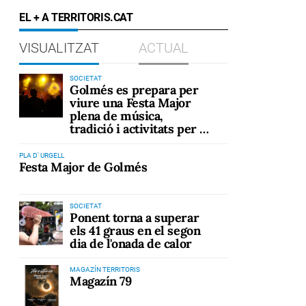
EL + A TERRITORIS.CAT
VISUALITZAT
ACTUAL
SOCIETAT
Golmés es prepara per
viure una Festa Major
plena de música,
tradició i activitats per a
tots els públics
PLA D' URGELL
Festa Major de Golmés
SOCIETAT
Ponent torna a superar
els 41 graus en el segon
dia de l'onada de calor
MAGAZÍN TERRITORIS
Magazín 79