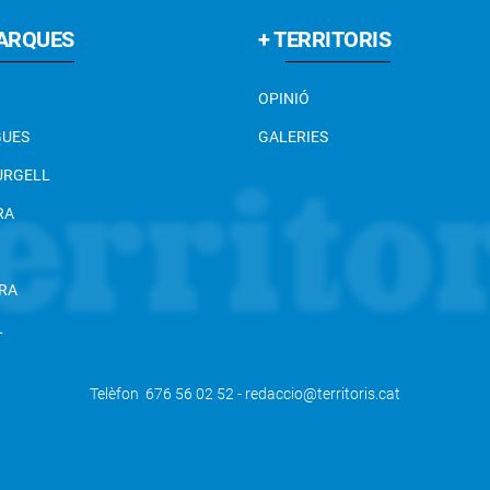
ARQUES
+ TERRITORIS
OPINIÓ
GUES
GALERIES
 URGELL
RA
RA
L
Telèfon 676 56 02 52 - redaccio@territoris.cat