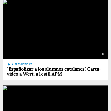
play_arrow
play_arrow
ALTRES NOTÍCIES
"Españolizar a los alumnos catalanes". Carta-
vídeo a Wert, a l'estil APM