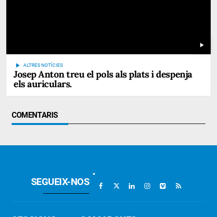
play_arrow
play_arrow
ALTRES NOTÍCIES
Josep Anton treu el pols als plats i despenja
els auriculars.
COMENTARIS
SEGUEIX-NOS