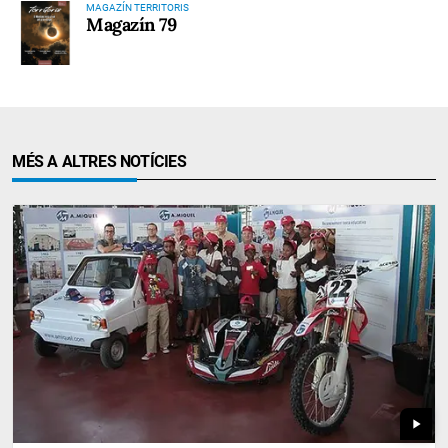
MAGAZÍN TERRITORIS
Magazín 79
MÉS A ALTRES NOTÍCIES
play_arrow