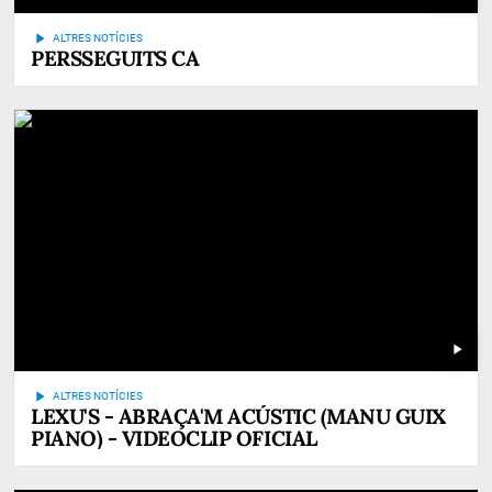
play_arrow
ALTRES NOTÍCIES
PERSSEGUITS CA
play_arrow
play_arrow
ALTRES NOTÍCIES
LEXU'S - ABRAÇA'M ACÚSTIC (MANU GUIX
PIANO) - VIDEOCLIP OFICIAL