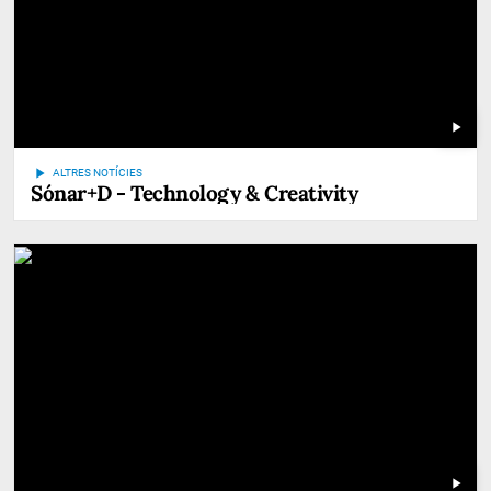
play_arrow
play_arrow
ALTRES NOTÍCIES
Sónar+D - Technology & Creativity
play_arrow