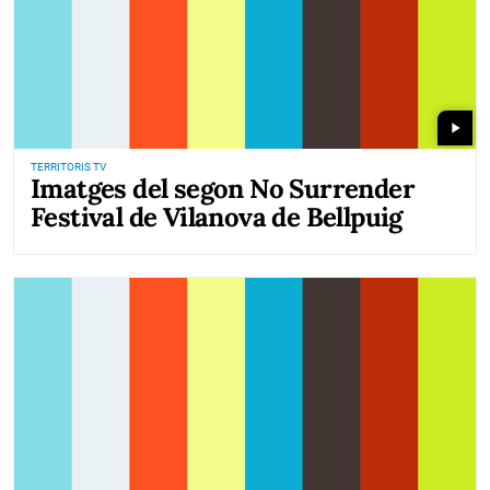
play_arrow
TERRITORIS TV
Imatges del segon No Surrender
Festival de Vilanova de Bellpuig