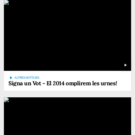
play_arrow
play_arrow
ALTRES NOTÍCIES
Signa un Vot - El 2014 omplirem les urnes!