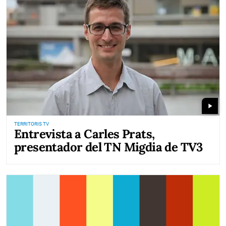
play_arrow
TERRITORIS TV
Entrevista a Carles Prats,
presentador del TN Migdia de TV3