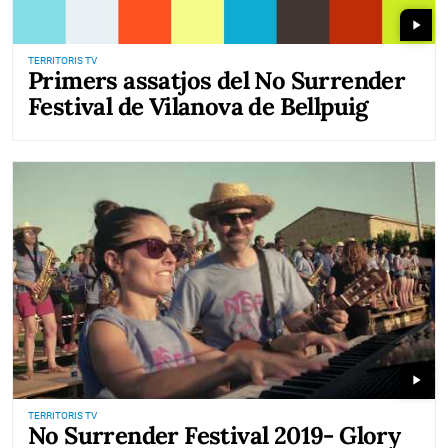
play_arrow
TERRITORIS TV
Primers assatjos del No Surrender
Festival de Vilanova de Bellpuig
play_arrow
TERRITORIS TV
No Surrender Festival 2019- Glory