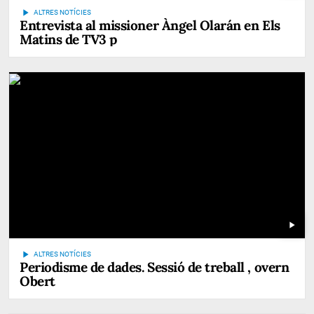
play_arrow
ALTRES NOTÍCIES
Entrevista al missioner Àngel Olarán en Els
Matins de TV3 p
play_arrow
play_arrow
ALTRES NOTÍCIES
Periodisme de dades. Sessió de treball , overn
Obert