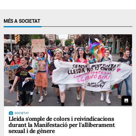
MÉS A SOCIETAT
photo
photo_camera
SOCIETAT
Lleida s'omple de colors i reivindicacions
durant la Manifestació per l'alliberament
sexual i de gènere