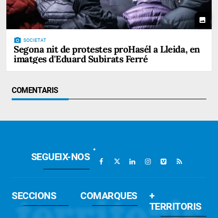
photo
photo_camera
SOCIETAT
Segona nit de protestes proHasél a Lleida, en
imatges d'Eduard Subirats Ferré
COMENTARIS
SEGUEIX-NOS
SECCIONS
COMARQUES
+
TERRITORIS