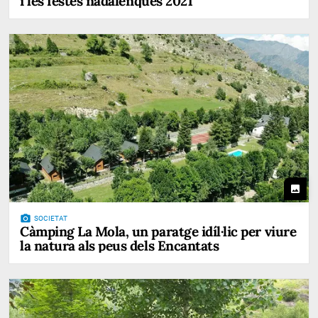
i les festes nadalenques 2021
photo
photo_camera
SOCIETAT
Càmping La Mola, un paratge idíl·lic per viure
la natura als peus dels Encantats