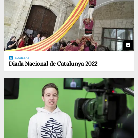
photo
photo_camera
SOCIETAT
Diada Nacional de Catalunya 2022