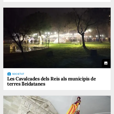
photo
photo_camera
SOCIETAT
Les Cavalcades dels Reis als municipis de
terres lleidatanes