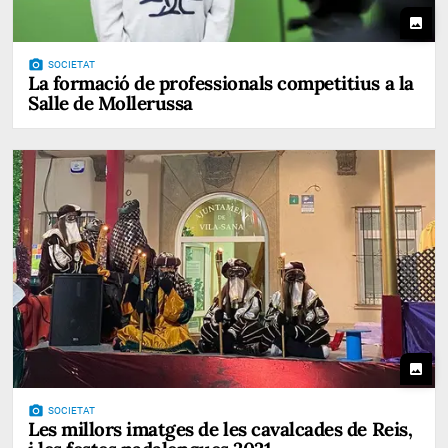
photo
photo_camera
SOCIETAT
La formació de professionals competitius a la
Salle de Mollerussa
photo
photo_camera
SOCIETAT
Les millors imatges de les cavalcades de Reis,