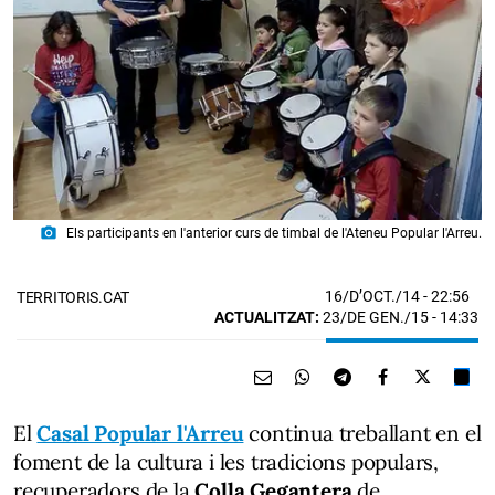
photo_camera
Els participants en l'anterior curs de timbal de l'Ateneu Popular l'Arreu.
16/D’OCT./14
- 22:56
TERRITORIS.CAT
ACTUALITZAT:
23/DE GEN./15 - 14:33
El
Casal Popular l'Arreu
continua treballant en el
foment de la cultura i les tradicions populars,
recuperadors de la
Colla Gegantera
de