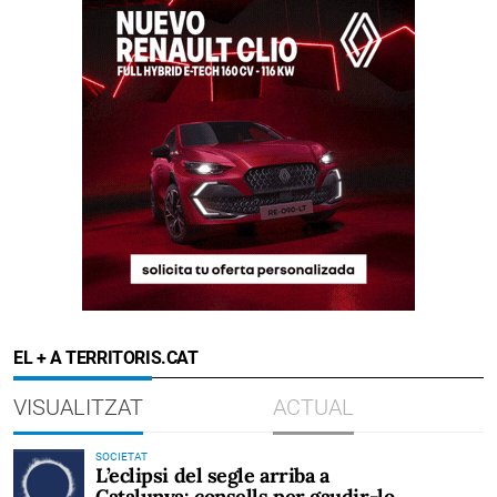
EL + A TERRITORIS.CAT
VISUALITZAT
ACTUAL
SOCIETAT
L’eclipsi del segle arriba a
Catalunya: consells per gaudir-lo