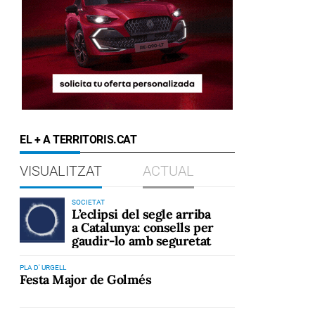
EL + A TERRITORIS.CAT
VISUALITZAT
ACTUAL
SOCIETAT
L’eclipsi del segle arriba
a Catalunya: consells per
gaudir-lo amb seguretat
PLA D' URGELL
Festa Major de Golmés