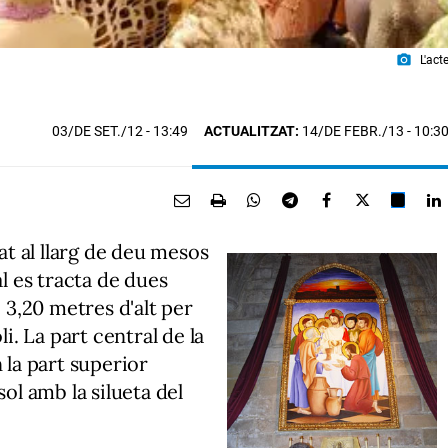
photo_camera
L'act
03/DE SET./12
- 13:49
ACTUALITZAT:
14/DE FEBR./13 - 10:3
lat al llarg de deu mesos
al es tracta de dues
3,20 metres d'alt per
li. La part central de la
en la part superior
sol amb la silueta del