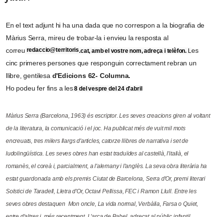
En el text adjunt hi ha una dada que no correspon a la biografia de
Màrius Serra
, mireu de trobar-la i envieu la resposta al
correu
redaccio@territoris
es
.cat, amb el vostre nom, adreça i telèfon.
L
cinc primeres persones que responguin correctament rebran un
llibre, gentilesa
d'Edicions 62- Columna.
Ho podeu fer fins a les
8 del vespre del 24 d'abril
Màrius Serra (Barcelona, 1963) és escriptor. Les seves creacions giren al voltant
de la literatura, la comunicació i el joc. Ha publicat més de vuit mil mots
encreuats, tres milers llargs d'articles, catorze llibres de narrativa i set de
ludolingüística. Les seves obres han estat traduïdes al castellà, l'italià, el
romanès, el coreà i, parcialment, a l'alemany i l'anglès. La seva obra literària ha
estat guardonada amb els premis Ciutat de Barcelona, Serra d'Or, premi literari
Solstici de Taradell,
Lletra d'Or, Octavi Pellissa, FEC i Ramon Llull. Entre les
seves obres destaquen Mon oncle, La vida normal, Verbàlia, Farsa o Quiet,
entre d'altres i, més recentment, L'arca de Babel, adreçat al públic infantil.