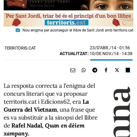
photo_camera
Nou enigma per aconseguir el llibre de Sant Jordi amb territoris.cat
23/D’ABR./14
- 01:56
TERRITORIS.CAT
ACTUALITZAT:
10/DE NOV./14 - 14:38
La resposta correcta a l'enigma del
concurs literari que va proposar
territoris.cat i Edicions62, era
La
Guerra del Vietnam
, una frase que
es va substituir a la sinopsi del llibre
de
Rafel Nadal,
Quan en dèiem
xampany.