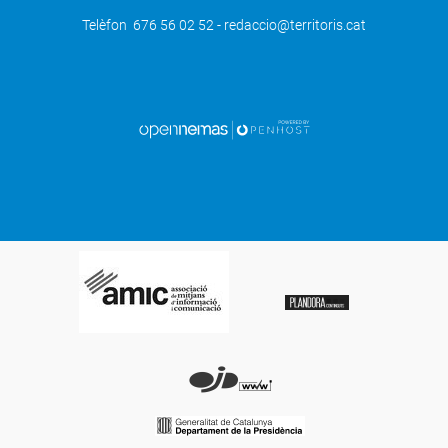
Telèfon 676 56 02 52 - redaccio@territoris.cat
SEGÜENT
Tot a punt per la prova de descens en
BTT aquest diumenge a Cervià