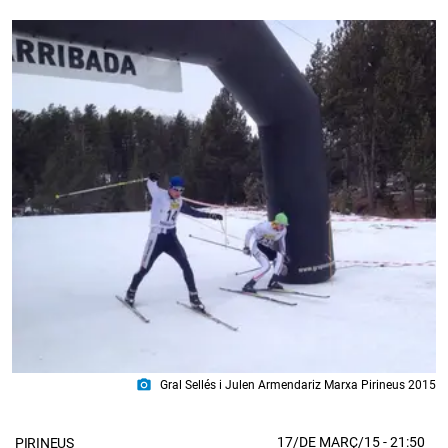
photo_camera
Gral Sellés i Julen Armendariz Marxa Pirineus 2015
17/DE MARÇ/15
- 21:50
PIRINEUS