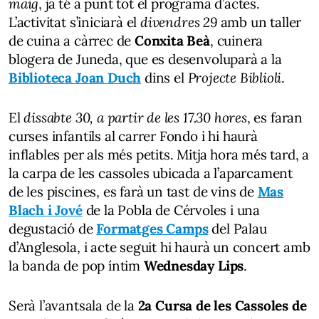
maig
, ja té a punt tot el programa d’actes.
L’activitat s’iniciarà el
divendres 29
amb un taller
de cuina a càrrec de
Conxita Beà
, cuinera
blogera de Juneda, que es desenvoluparà a la
Biblioteca Joan Duch
dins el
Projecte Biblioli
.
El
dissabte 30, a partir de les 17.30 hores
, es faran
curses infantils al carrer Fondo i hi haurà
inflables per als més petits. Mitja hora més tard, a
la carpa de les cassoles ubicada a l’aparcament
de les piscines, es farà un tast de vins de
Mas
Blach i Jové
de la Pobla de Cérvoles i una
degustació de
Formatges Camps
del Palau
d’Anglesola, i acte seguit hi haurà un concert amb
la banda de pop íntim
Wednesday Lips
.
Serà l’avantsala de la
2a Cursa de les Cassoles de