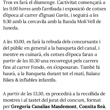
Tros es farà el diumenge. L’activitat començarà
a
les 9.00 hores
amb l’arribada i exposició de cotxes
d’època al carrer d’Ignasi Gavín, i seguirà
a les
9.30
amb la cercavila amb la Banda Molí Vell de
Juneda.
A les 10.00
, es farà la rebuda dels concursants i
del públic en general a la banqueta del canal, i
mentre es cuinarà, els cotxes d’època faran
a
partir de les 10.30
una recorregut pels carrers
fins al carrer Fondo, on s’exposaran. També hi
haurà, a la Banqueta durant tot el matí, Balanz
Bikes & inflables infantils.
A partir de les 13.30
, es procedirà a la recollida de
mostres i al tastet del jurat del concurs, format
per
Gregoria Canalias Masdemont
,
Conxita Beà
,