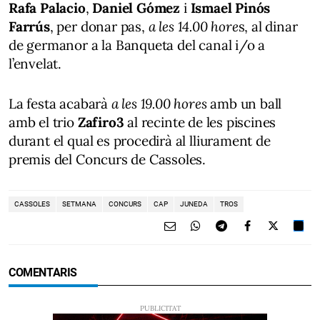
Rafa Palacio
,
Daniel Gómez
i
Ismael Pinós
Farrús
, per donar pas,
a les 14.00 hore
s, al dinar
de germanor a la Banqueta del canal i/o a
l’envelat.
La festa acabarà
a les 19.00 hores
amb un ball
amb el trio
Zafiro3
al recinte de les piscines
durant el qual es procedirà al lliurament de
premis del Concurs de Cassoles.
CASSOLES
SETMANA
CONCURS
CAP
JUNEDA
TROS
COMENTARIS