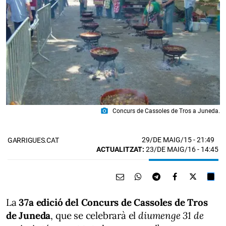
photo_camera
Concurs de Cassoles de Tros a Juneda.
29/DE MAIG/15
- 21:49
GARRIGUES.CAT
ACTUALITZAT:
23/DE MAIG/16 - 14:45
La
37a edició del Concurs de Cassoles de Tros
de Juneda
, que se celebrarà el
diumenge 31 de