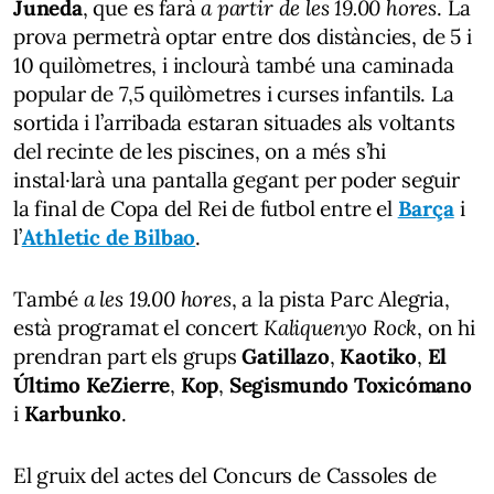
Juneda
, que es farà
a partir de les 19.00 hores
. La
prova permetrà optar entre dos distàncies, de 5 i
10 quilòmetres, i inclourà també una caminada
popular de 7,5 quilòmetres i curses infantils. La
sortida i l’arribada estaran situades als voltants
del recinte de les piscines, on a més s’hi
instal·larà una pantalla gegant per poder seguir
la final de Copa del Rei de futbol entre el
Barça
i
l’
Athletic de Bilbao
.
També
a les 19.00 hores
, a la pista Parc Alegria,
està programat el concert
Kaliquenyo Rock
, on hi
prendran part els grups
Gatillazo
,
Kaotiko
,
El
Último KeZierre
,
Kop
,
Segismundo Toxicómano
i
Karbunko
.
El gruix del actes del Concurs de Cassoles de