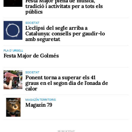
Festa Major plena de música,
tradició i activitats per a tots els
públics
SOCIETAT
L’eclipsi del segle arriba a
Catalunya: consells per gaudir-lo
amb seguretat
PLA D' URGELL
Festa Major de Golmés
SOCIETAT
Ponent torna a superar els 41
graus en el segon dia de l'onada de
calor
MAGAZÍN TERRITORIS
Magazín 79