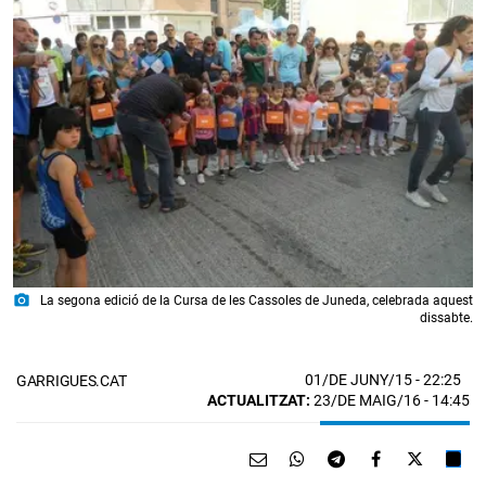
photo_camera
La segona edició de la Cursa de les Cassoles de Juneda, celebrada aquest
dissabte.
01/DE JUNY/15
- 22:25
GARRIGUES.CAT
ACTUALITZAT:
23/DE MAIG/16 - 14:45