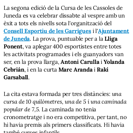
La segona edició de la Cursa de les Cassoles de
Juneda es va celebrar dissabte al vespre amb un
èxit a tots els nivells sota l'organització del
Consell Esportiu de les Garrigues
i l'
Ajuntament
de Juneda
. La prova, puntuable per a la
Lliga
Ponent
, va aplegar 400 esportistes entre totes
les activitats programades i els guanyadors van
ser, en la prova llarga,
Antoni Carulla
i
Yolanda
Cebrián
, i en la curta
Marc Aranda
i
Raki
Garsaball
.
La cita estava formada per tres distàncies:
una
cursa de 10 quilòmetres, una de 5 i una caminada
popular de 7,5
. La caminada no tenia
cronometratge i no era competitiva, per tant, no
hi havia premis als primers classificats. Hi havia
també curses infantils.