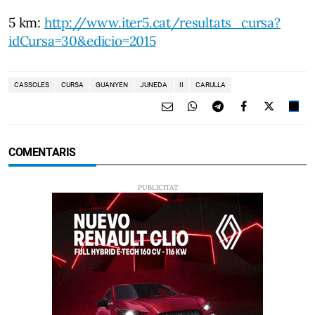
5 km:
http://www.iter5.cat/resultats_cursa?
idCursa=30&edicio=2015
CASSOLES
CURSA
GUANYEN
JUNEDA
II
CARULLA
COMENTARIS