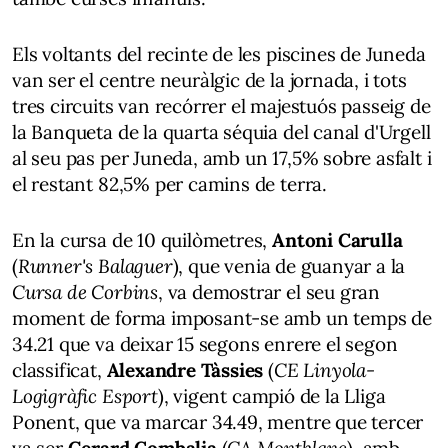
Els voltants del recinte de les piscines de Juneda
van ser el centre neuràlgic de la jornada, i tots
tres circuits van recórrer el majestuós passeig de
la Banqueta de la quarta séquia del canal d'Urgell
al seu pas per Juneda, amb un 17,5% sobre asfalt i
el restant 82,5% per camins de terra.
En la cursa de 10 quilòmetres,
Antoni Carulla
(
Runner's Balaguer
), que venia de guanyar a la
Cursa de Corbins
, va demostrar el seu gran
moment de forma imposant-se amb un temps de
34.21 que va deixar 15 segons enrere el segon
classificat,
Alexandre Tàssies
(
CE Linyola-
Logigràfic Esport
), vigent campió de la Lliga
Ponent, que va marcar 34.49, mentre que tercer