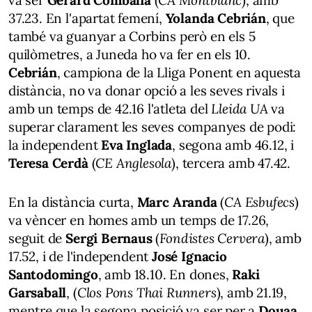
va ser
Gerard Combalia
(
CA Montblanc
), amb
37.23. En l'apartat femení,
Yolanda Cebrián
, que
també va guanyar a Corbins però en els 5
quilòmetres, a Juneda ho va fer en els 10.
Cebrián
, campiona de la Lliga Ponent en aquesta
distància, no va donar opció a les seves rivals i
amb un temps de 42.16 l'atleta del
Lleida UA
va
superar clarament les seves companyes de podi:
la independent
Eva Inglada
, segona amb 46.12, i
Teresa Cerdà
(
CE Anglesola
), tercera amb 47.42.
En la distància curta,
Marc Aranda
(
CA Esbufecs
)
va vèncer en homes amb un temps de 17.26,
seguit de
Sergi Bernaus
(
Fondistes Cervera
), amb
17.52, i de l'independent
José Ignacio
Santodomingo
, amb 18.10. En dones,
Raki
Garsaball
, (
Clos Pons Thai Runners
), amb 21.19,
mentre que la segona posició va ser per a
Douaa