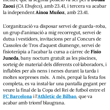
Zaoui
(
CA Ebufecs
), amb 23.41, i tercera va acabar
la independent
Ainoa Muñoz
, amb 23.41.
L'organització va disposar servei de guarda-roba,
un grup d'animació a mig recorregut, servei de
dutxa i vestidors, invitacions per al Concurs de
Cassoles de Tros d'aquest diumenge, servei de
fisioteràpia a l'acabar la cursa a càrrec de
Fisio
Juneda
, bany nocturn gratuït as les piscines,
sorteig de material dels diferents col·laboradors, i
inflables per als nens i nenes durant la tarda i
moltes sorpreses més. A més, perquè la festa fos
completa, es va instal·lar una pantalla gegant per
veure la final de la Copa del Rei de futbol entre el
FC Barcelona
i l'
Athletic de Bilbao
, que va
acabar amb triomf blaugrana.