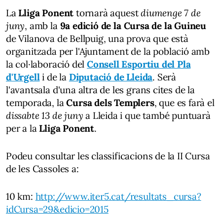
La
Lliga Ponent
tornarà aquest
diumenge 7 de
juny
, amb la
9a edició de la Cursa de la Guineu
de Vilanova de Bellpuig, una prova que està
organitzada per l'Ajuntament de la població amb
la col·laboració del
Consell Esportiu del Pla
d'Urgell
i de la
Diputació de Lleida
. Serà
l'avantsala d'una altra de les grans cites de la
temporada, la
Cursa dels Templers
, que es farà el
dissabte 13 de juny
a Lleida i que també puntuarà
per a la
Lliga Ponent
.
Podeu consultar les classificacions de la II Cursa
de les Cassoles a:
10 km:
http://www.iter5.cat/resultats_cursa?
idCursa=29&edicio=2015