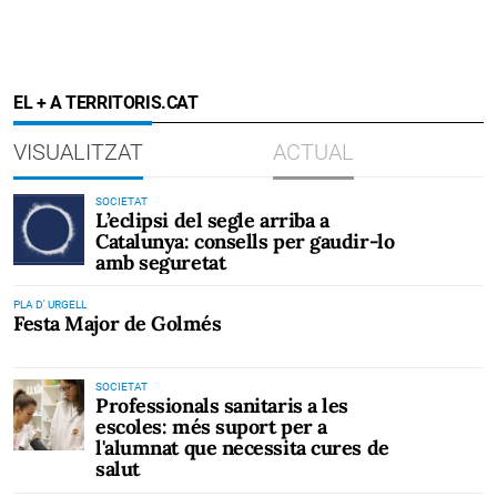
EL + A TERRITORIS.CAT
VISUALITZAT
ACTUAL
SOCIETAT
L’eclipsi del segle arriba a
Catalunya: consells per gaudir-lo
amb seguretat
PLA D' URGELL
Festa Major de Golmés
SOCIETAT
Professionals sanitaris a les
escoles: més suport per a
l'alumnat que necessita cures de
salut