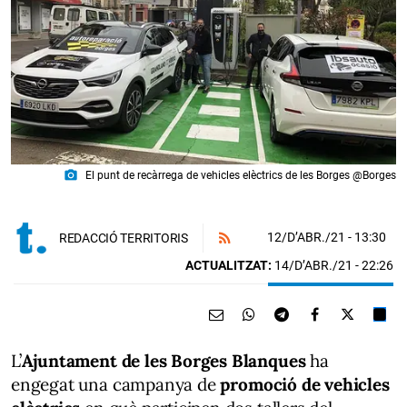
photo_camera
El punt de recàrrega de vehicles elèctrics de les Borges @Borges
12/D’ABR./21
- 13:30
REDACCIÓ TERRITORIS
ACTUALITZAT:
14/D’ABR./21 - 22:26
L’
Ajuntament de les Borges Blanques
ha
engegat una campanya de
promoció de vehicles