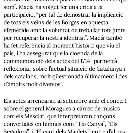
som”. Macià ha volgut fer una crida a la
participació, “per tal de demostrar la implicació
de tots els veïns de les Borges en aquesta
efemèride amb la voluntat de treballar tots junts
per recuperar la nostra identitat”. Macià també
ha fet referència al moment històric que viu el
país, i ha assegurat que la cloenda de la
commemoració dels actes del 1714 “permetrà
reflexionar sobre l’actual situació de Catalunya i
dels catalans, molt qüestionada últimament i des
d’àmbits molt diversos”.
Els actes arrencaran al setembre amb el concert
sobre el general Moragues a càrrec de músics
com els Mesclat, que interpretaran cançons
convertides en himnes com “Tio Canya”, “Els
Segadors”, i “El cant dels Maulets”, entre d’altres.