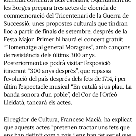
les Borges prepara tres actes de cloenda de
commemoració del Tricentenari de la Guerra de
Successió, unes propostes culturals que tindran
lloc a partir de finals de setembre, després de la
Festa Major. Primer hi haurà el concert gratuït
“Homenatge al general Moragues”, amb cançons
de resistència dels últims 300 anys.
Posteriorment es podrà visitar l’exposició
itinerant “300 anys després”, que repassa
l’evolució del país després dels fets de 1714, i per
últim l’espectacle musical “En català si us plau. La
banda sonora d’un poble”, del Cor de l’Orfeó
Lleidatà, tancarà els actes.
El regidor de Cultura, Francesc Macià, ha explicat
que aquests actes “pretenen tractar uns fets que
ens han definit com a país i ens han fet ser el que