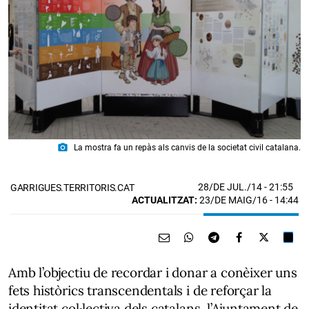
photo_camera
La mostra fa un repàs als canvis de la societat civil catalana.
28/DE JUL./14
- 21:55
GARRIGUES.TERRITORIS.CAT
ACTUALITZAT:
23/DE MAIG/16 - 14:44
Amb l’objectiu de recordar i donar a conèixer uns
fets històrics transcendentals i de reforçar la
identitat col·lectiva dels catalans, l’Ajuntament de