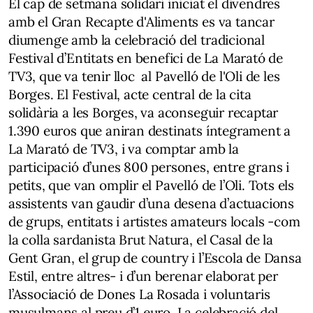
El cap de setmana solidari iniciat el divendres
amb el Gran Recapte d'Aliments es va tancar
diumenge amb la celebració del tradicional
Festival d’Entitats en benefici de La Marató de
TV3, que va tenir lloc al Pavelló de l'Oli de les
Borges. El Festival, acte central de la cita
solidària a les Borges, va aconseguir recaptar
1.390 euros que aniran destinats íntegrament a
La Marató de TV3, i va comptar amb la
participació d’unes 800 persones, entre grans i
petits, que van omplir el Pavelló de l’Oli. Tots els
assistents van gaudir d’una desena d’actuacions
de grups, entitats i artistes amateurs locals -com
la colla sardanista Brut Natura, el Casal de la
Gent Gran, el grup de country i l’Escola de Dansa
Estil, entre altres- i d’un berenar elaborat per
l’Associació de Dones La Rosada i voluntaris
musulmans al preu d’1 euro. La celebració del